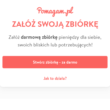
ZAŁÓŻ SWOJĄ ZBIÓRKĘ
Załóż
darmową zbiórkę
pieniędzy dla siebie,
swoich bliskich lub potrzebujących!
Stwórz zbiórkę - za darmo
Jak to działa?