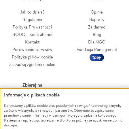
Jak to działa?
Opinie
Regulamin
Raporty
Polityka Prywatności
Za darmo
RODO - Kontrahenci
Blog
Kontakt
Dla NGO
Porównanie serwisów
Fundacja Pomagam.pl
Polityka plików cookie
Zarządzaj zgodami cookie
Zbieraj na
Informacje o plikach cookie
Leczenie
LGBTQ+
Zwierzęta
Powódź
Korzystamy z plików cookie oraz podobnych rozwiązań technologicznych,
zarówno własnych, jak i naszych partnerów. Obejmuje to zapisywanie i
Pożar
Wichura
przechowywanie informacji w pamięci Twojego urządzenia końcowego
(takiego jak np. laptop, tablet, smartfon) oraz późniejsze uzyskiwanie do nich
Ukraina
NGO
dostępu.
Sport
Religia