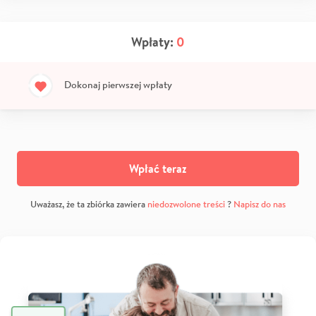
Wpłaty:
0
Dokonaj pierwszej wpłaty
Wpłać teraz
Uważasz, że ta zbiórka zawiera
niedozwolone treści
?
Napisz do nas