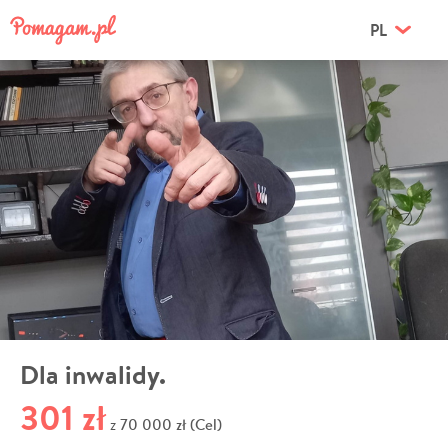
PL
Dla inwalidy.
301 zł
70 000 zł (Cel)
z