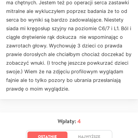
ma chętnych. Jestem też po operacji serca zastawki
mitralne ale wykluczyłem poprzez badania że to od
serca bo wyniki są bardzo zadowalające. Niestety
siada mi kręgosłup szyjny na poziomie C6/7 i L1. Ból i
ciągłe drętwienie rąk dokucza nie wspominając o
zawrotach głowy. Wychowuję 3 dzieci co prawda
prawie dorosłych ale chciałbym chociaż doczekać by
zobaczyć wnuki. (I trochę jeszcze powkurzać dzieci
swoje.) Wiem że na zdjęciu profilowym wyglądam
fajnie ale to tylko pozory bo ubrania przesłaniają
prawdę o moim wyglądzie.
Wpłaty:
4
OSTATNIE
NAJWYŻSZE