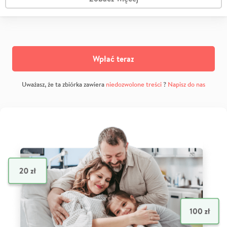
Wpłać teraz
Uważasz, że ta zbiórka zawiera
niedozwolone treści
?
Napisz do nas