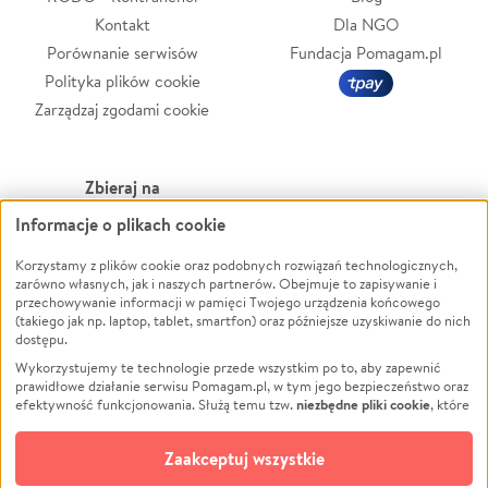
Kontakt
Dla NGO
Porównanie serwisów
Fundacja Pomagam.pl
Polityka plików cookie
Zarządzaj zgodami cookie
Zbieraj na
Informacje o plikach cookie
Leczenie
LGBTQ+
Zwierzęta
Powódź
Korzystamy z plików cookie oraz podobnych rozwiązań technologicznych,
zarówno własnych, jak i naszych partnerów. Obejmuje to zapisywanie i
Pożar
Wichura
przechowywanie informacji w pamięci Twojego urządzenia końcowego
(takiego jak np. laptop, tablet, smartfon) oraz późniejsze uzyskiwanie do nich
Ukraina
NGO
dostępu.
Sport
Religia
Wykorzystujemy te technologie przede wszystkim po to, aby zapewnić
Pomoc Finansowa
Edukacja
prawidłowe działanie serwisu Pomagam.pl, w tym jego bezpieczeństwo oraz
niezbędne pliki cookie
efektywność funkcjonowania. Służą temu tzw.
, które
Projekty
Podróż
pozostają zawsze aktywne.
Dowiedz się więcej
Pogrzeb
Impreza
opcjonalnych plików cookie
Dodatkowo, używamy
oraz podobnych
Zaakceptuj wszystkie
Społeczność lokalna
Ochrona środowiska
technologii do celów analitycznych i retargetingowych. Możesz wyrazić