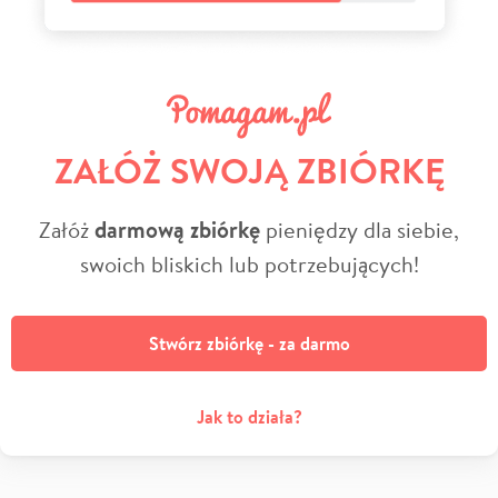
ZAŁÓŻ SWOJĄ ZBIÓRKĘ
Załóż
darmową zbiórkę
pieniędzy dla siebie,
swoich bliskich lub potrzebujących!
Stwórz zbiórkę - za darmo
Jak to działa?