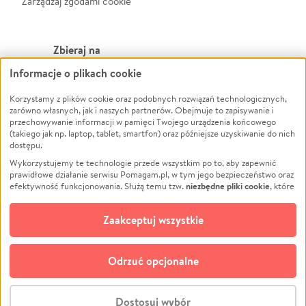
Zarządzaj zgodami cookie
Zbieraj na
Informacje o plikach cookie
Leczenie
LGBTQ+
Zwierzęta
Powódź
Korzystamy z plików cookie oraz podobnych rozwiązań technologicznych,
zarówno własnych, jak i naszych partnerów. Obejmuje to zapisywanie i
Pożar
Wichura
przechowywanie informacji w pamięci Twojego urządzenia końcowego
(takiego jak np. laptop, tablet, smartfon) oraz późniejsze uzyskiwanie do nich
Ukraina
NGO
dostępu.
Sport
Religia
Wykorzystujemy te technologie przede wszystkim po to, aby zapewnić
Pomoc Finansowa
Edukacja
prawidłowe działanie serwisu Pomagam.pl, w tym jego bezpieczeństwo oraz
niezbędne pliki cookie
efektywność funkcjonowania. Służą temu tzw.
, które
Projekty
Podróż
pozostają zawsze aktywne.
Dowiedz się więcej
Pogrzeb
Impreza
opcjonalnych plików cookie
Dodatkowo, używamy
oraz podobnych
Zaakceptuj wszystkie
Społeczność lokalna
Ochrona środowiska
technologii do celów analitycznych i retargetingowych. Możesz wyrazić
zgodę na ich stosowanie lub jej odmówić. W dowolnym momencie masz
Kultura
Biznes
możliwość zmiany swoich preferencji na stronie „Zarządzaj zgodami cookie”,
Odrzuć opcjonalne
Polski
do której link znajdziesz w stopce serwisu Pomagam.pl. Opcjonalne pliki
cookie wykorzystywane są w następujących celach:
© CROWDING SP. Z O.O.
Analityka
– używamy tzw. plików cookie analitycznych, aby usprawniać
Dostosuj wybór
działanie serwisu Pomagam.pl. Dzięki nim możemy zrozumieć, jak