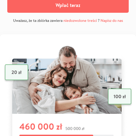
Wpłać teraz
Uważasz, że ta zbiórka zawiera
niedozwolone treści
?
Napisz do nas