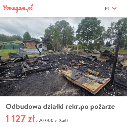
PL
Odbudowa działki rekr.po pożarze
1 127 zł
20 000 zł (Cel)
z