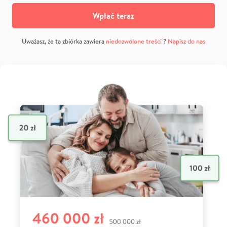
Wpłać teraz
Uważasz, że ta zbiórka zawiera
niedozwolone treści
?
Napisz do nas