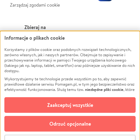
Zarządzaj zgodami cookie
Zbieraj na
Informacje o plikach cookie
Leczenie
LGBTQ+
Zwierzęta
Powódź
Korzystamy z plików cookie oraz podobnych rozwiązań technologicznych,
zarówno własnych, jak i naszych partnerów. Obejmuje to zapisywanie i
Pożar
Wichura
przechowywanie informacji w pamięci Twojego urządzenia końcowego
(takiego jak np. laptop, tablet, smartfon) oraz późniejsze uzyskiwanie do nich
Ukraina
NGO
dostępu.
Sport
Religia
Wykorzystujemy te technologie przede wszystkim po to, aby zapewnić
Pomoc Finansowa
Edukacja
prawidłowe działanie serwisu Pomagam.pl, w tym jego bezpieczeństwo oraz
niezbędne pliki cookie
efektywność funkcjonowania. Służą temu tzw.
, które
Projekty
Podróż
pozostają zawsze aktywne.
Dowiedz się więcej
Pogrzeb
Impreza
opcjonalnych plików cookie
Dodatkowo, używamy
oraz podobnych
Zaakceptuj wszystkie
Społeczność lokalna
Ochrona środowiska
technologii do celów analitycznych i retargetingowych. Możesz wyrazić
zgodę na ich stosowanie lub jej odmówić. W dowolnym momencie masz
Kultura
Biznes
możliwość zmiany swoich preferencji na stronie „Zarządzaj zgodami cookie”,
Odrzuć opcjonalne
Polski
do której link znajdziesz w stopce serwisu Pomagam.pl. Opcjonalne pliki
cookie wykorzystywane są w następujących celach:
© CROWDING SP. Z O.O.
Analityka
– używamy tzw. plików cookie analitycznych, aby usprawniać