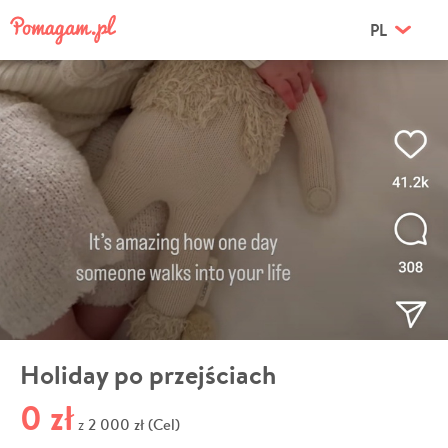
PL
Holiday po przejściach
0 zł
2 000 zł (Cel)
z