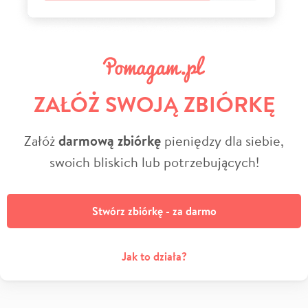
ZAŁÓŻ SWOJĄ ZBIÓRKĘ
Załóż
darmową zbiórkę
pieniędzy dla siebie,
swoich bliskich lub potrzebujących!
Stwórz zbiórkę - za darmo
Jak to działa?