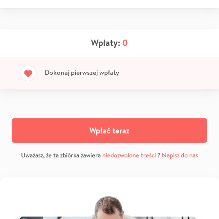
Wpłaty:
0
Dokonaj pierwszej wpłaty
Wpłać teraz
Uważasz, że ta zbiórka zawiera
niedozwolone treści
?
Napisz do nas