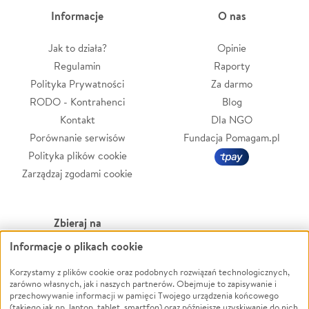
Informacje
O nas
Jak to działa?
Opinie
Regulamin
Raporty
Polityka Prywatności
Za darmo
RODO - Kontrahenci
Blog
Kontakt
Dla NGO
Porównanie serwisów
Fundacja Pomagam.pl
Polityka plików cookie
Zarządzaj zgodami cookie
Zbieraj na
Informacje o plikach cookie
Leczenie
LGBTQ+
Zwierzęta
Powódź
Korzystamy z plików cookie oraz podobnych rozwiązań technologicznych,
zarówno własnych, jak i naszych partnerów. Obejmuje to zapisywanie i
Pożar
Wichura
przechowywanie informacji w pamięci Twojego urządzenia końcowego
(takiego jak np. laptop, tablet, smartfon) oraz późniejsze uzyskiwanie do nich
Ukraina
NGO