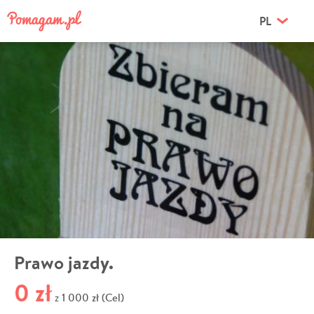
PL
Prawo jazdy.
0 zł
1 000 zł (Cel)
z