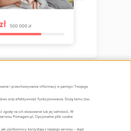
ywanie i przechowywanie informacji w pamięci Twojego
a
stwo oraz efektywność funkcjonowania. Służą temu tzw.
LGBTQ+
Powódź
ć zgodę na ich stosowanie lub jej odmówić. W
 serwisu Pomagam.pl. Opcjonalne pliki cookie
Wichura
NGO
ak użytkownicy korzystają z naszego serwisu – skąd