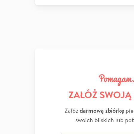
ZAŁÓŻ SWOJĄ
Załóż
darmową zbiórkę
pie
swoich bliskich lub po