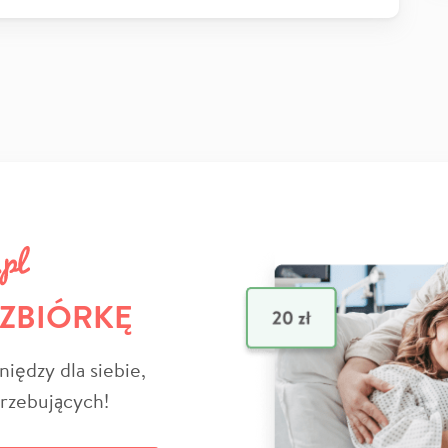
 ZBIÓRKĘ
niędzy dla siebie,
trzebujących!