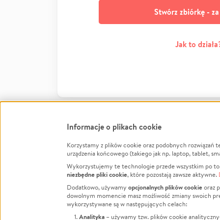
Stwórz zbiórkę - z
Jak to działa
Informacje o plikach cookie
Korzystamy z plików cookie oraz podobnych rozwiązań t
Infor
urządzenia końcowego (takiego jak np. laptop, tablet, sm
Wykorzystujemy te technologie przede wszystkim po to,
Jak to 
niezbędne pliki cookie
, które pozostają zawsze aktywne.
Facebook
Twitter
Instagram
Regula
opcjonalnych plików cookie
Dodatkowo, używamy
oraz p
dowolnym momencie masz możliwość zmiany swoich prefere
Polity
LinkedIn
TikTok
Youtube
wykorzystywane są w następujących celach:
RODO -
Analityka
– używamy tzw. plików cookie analityczny