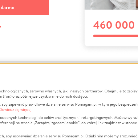
a darmo
?
echnologicznych, zarówno własnych, jak i naszych partnerów. Obejmuje to zapis
macje
O nas
Zbieraj n
artfon) oraz późniejsze uzyskiwanie do nich dostępu.
 aby zapewnić prawidłowe działanie serwisu Pomagam.pl, w tym jego bezpieczeń
działa?
Opinie
Leczenie
Dowiedz się więcej
min
Raporty
Zwierzęta
odobnych technologii do celów analitycznych i retargetingowych. Możesz wyrazi
ncji na stronie „Zarządzaj zgodami cookie”, do której link znajdziesz w stopce
ka Prywatności
Za darmo
Pożar
 Kontrahenci
Blog
Ukraina
ch, aby usprawniać działanie serwisu Pomagam.pl. Dzięki nim możemy zrozumieć, j