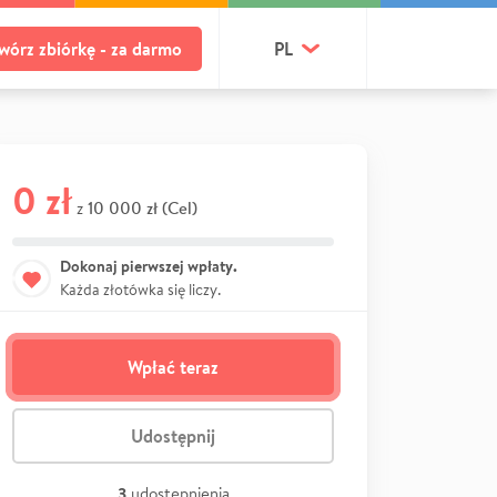
wórz zbiórkę - za darmo
PL
0 zł
10 000 zł (Cel)
z
Dokonaj pierwszej wpłaty.
Każda złotówka się liczy.
Wpłać teraz
Udostępnij
3
udostępnienia