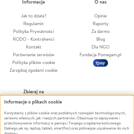
Informacje
O nas
Jak to działa?
Opinie
Regulamin
Raporty
Polityka Prywatności
Za darmo
RODO - Kontrahenci
Blog
Kontakt
Dla NGO
Porównanie serwisów
Fundacja Pomagam.pl
Polityka plików cookie
Zarządzaj zgodami cookie
Zbieraj na
Informacje o plikach cookie
Leczenie
LGBTQ+
Zwierzęta
Powódź
Korzystamy z plików cookie oraz podobnych rozwiązań technologicznych,
zarówno własnych, jak i naszych partnerów. Obejmuje to zapisywanie i
Pożar
Wichura
przechowywanie informacji w pamięci Twojego urządzenia końcowego
(takiego jak np. laptop, tablet, smartfon) oraz późniejsze uzyskiwanie do nich
Ukraina
NGO
dostępu.