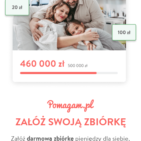
ZAŁÓŻ SWOJĄ ZBIÓRKĘ
Załóż
darmową zbiórkę
pieniędzy dla siebie,