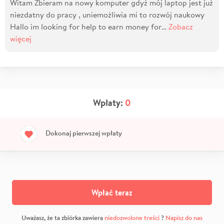
Witam Zbieram na nowy komputer gdyż mój laptop jest już
niezdatny do pracy , uniemożliwia mi to rozwój naukowy
Hallo im looking for help to earn money for…
Zobacz
więcej
Wpłaty:
0
Dokonaj pierwszej wpłaty
Wpłać teraz
Uważasz, że ta zbiórka zawiera
niedozwolone treści
?
Napisz do nas