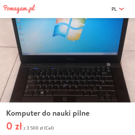
PL
Komputer do nauki pilne
0 zł
3 500 zł (Cel)
z