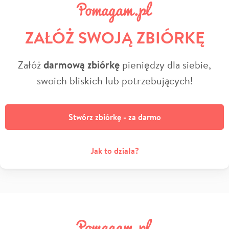
ZAŁÓŻ SWOJĄ ZBIÓRKĘ
Załóż
darmową zbiórkę
pieniędzy dla siebie,
swoich bliskich lub potrzebujących!
Stwórz zbiórkę - za darmo
Jak to działa?