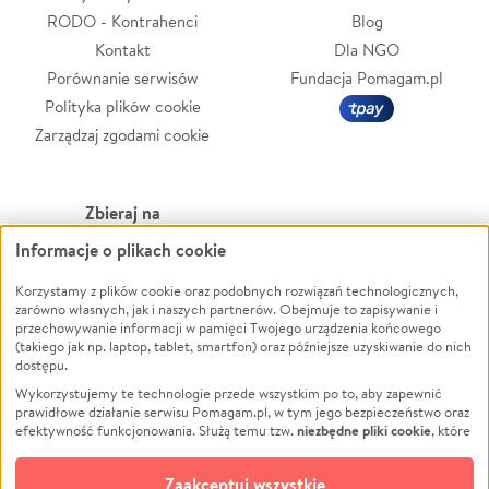
RODO - Kontrahenci
Blog
Kontakt
Dla NGO
Porównanie serwisów
Fundacja Pomagam.pl
Polityka plików cookie
Zarządzaj zgodami cookie
Zbieraj na
Informacje o plikach cookie
Leczenie
LGBTQ+
Zwierzęta
Powódź
Korzystamy z plików cookie oraz podobnych rozwiązań technologicznych,
zarówno własnych, jak i naszych partnerów. Obejmuje to zapisywanie i
Pożar
Wichura
przechowywanie informacji w pamięci Twojego urządzenia końcowego
(takiego jak np. laptop, tablet, smartfon) oraz późniejsze uzyskiwanie do nich
Ukraina
NGO
dostępu.
Sport
Religia
Wykorzystujemy te technologie przede wszystkim po to, aby zapewnić
Pomoc Finansowa
Edukacja
prawidłowe działanie serwisu Pomagam.pl, w tym jego bezpieczeństwo oraz
niezbędne pliki cookie
efektywność funkcjonowania. Służą temu tzw.
, które
Projekty
Podróż
pozostają zawsze aktywne.
Dowiedz się więcej
Pogrzeb
Impreza
opcjonalnych plików cookie
Dodatkowo, używamy
oraz podobnych
Zaakceptuj wszystkie