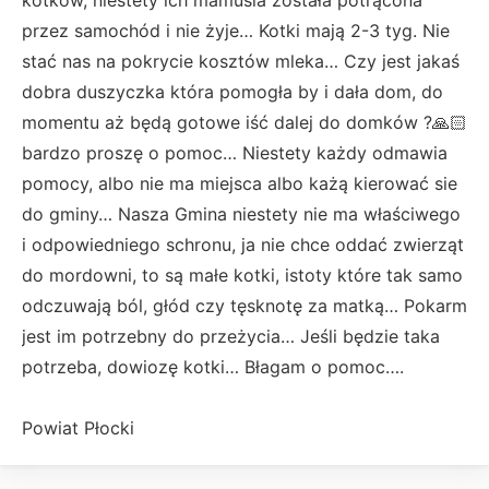
przez samochód i nie żyje… Kotki mają 2-3 tyg. Nie
stać nas na pokrycie kosztów mleka… Czy jest jakaś
dobra duszyczka która pomogła by i dała dom, do
momentu aż będą gotowe iść dalej do domków ?🙏🏻
bardzo proszę o pomoc… Niestety każdy odmawia
pomocy, albo nie ma miejsca albo każą kierować sie
do gminy… Nasza Gmina niestety nie ma właściwego
i odpowiedniego schronu, ja nie chce oddać zwierząt
do mordowni, to są małe kotki, istoty które tak samo
odczuwają ból, głód czy tęsknotę za matką… Pokarm
jest im potrzebny do przeżycia… Jeśli będzie taka
potrzeba, dowiozę kotki… Błagam o pomoc….
Powiat Płocki