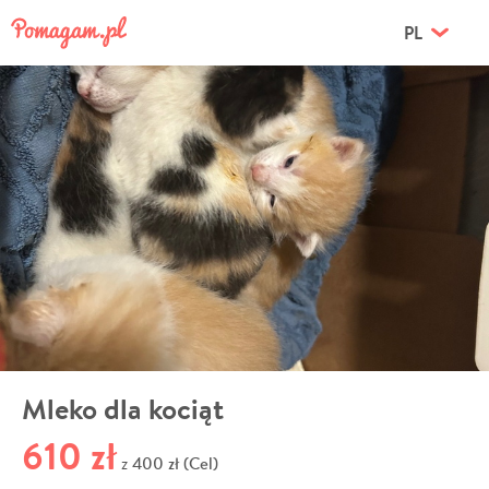
PL
Mleko dla kociąt
610 zł
400 zł (Cel)
z