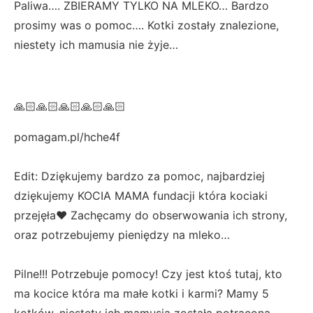
Paliwa…. ZBIERAMY TYLKO NA MLEKO… Bardzo
prosimy was o pomoc…. Kotki zostały znalezione,
niestety ich mamusia nie żyje…
🙏🏻🙏🏻🙏🏻🙏🏻🙏🏻
pomagam.pl/hche4f
Edit: Dziękujemy bardzo za pomoc, najbardziej
dziękujemy KOCIA MAMA fundacji która kociaki
przejęła❤️ Zachęcamy do obserwowania ich strony,
oraz potrzebujemy pieniędzy na mleko…
Pilne!!! Potrzebuje pomocy! Czy jest ktoś tutaj, kto
ma kocice która ma małe kotki i karmi? Mamy 5
kotków, niestety ich mamusia została potrącona