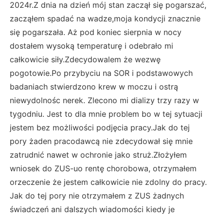
2024r.Z dnia na dzień mój stan zaczął się pogarszać,
zacząłem spadać na wadze,moja kondycji znacznie
się pogarszała. Aż pod koniec sierpnia w nocy
dostałem wysoką temperaturę i odebrało mi
całkowicie siły.Zdecydowalem że wezwę
pogotowie.Po przybyciu na SOR i podstawowych
badaniach stwierdzono krew w moczu i ostrą
niewydolnośc nerek. Zlecono mi dializy trzy razy w
tygodniu. Jest to dla mnie problem bo w tej sytuacji
jestem bez możliwości podjęcia pracy.Jak do tej
pory żaden pracodawcą nie zdecydował się mnie
zatrudnić nawet w ochronie jako struż.Złożyłem
wniosek do ZUS-uo rentę chorobowa, otrzymałem
orzeczenie że jestem całkowicie nie zdolny do pracy.
Jak do tej pory nie otrzymałem z ZUS żadnych
świadczeń ani dalszych wiadomości kiedy je