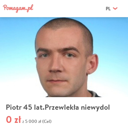
PL
Piotr 45 lat.Przewlekła niewydol
0 zł
5 000 zł (Cel)
z