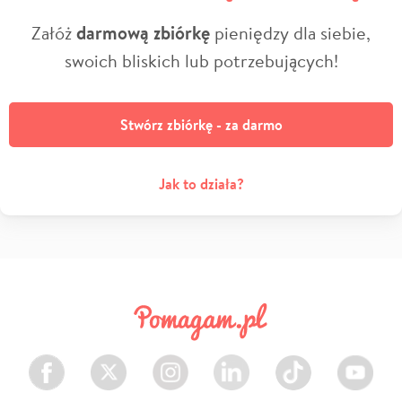
Załóż
darmową zbiórkę
pieniędzy dla siebie,
swoich bliskich lub potrzebujących!
Stwórz zbiórkę - za darmo
Jak to działa?
Facebook
Twitter
Instagram
LinkedIn
TikTok
Youtube