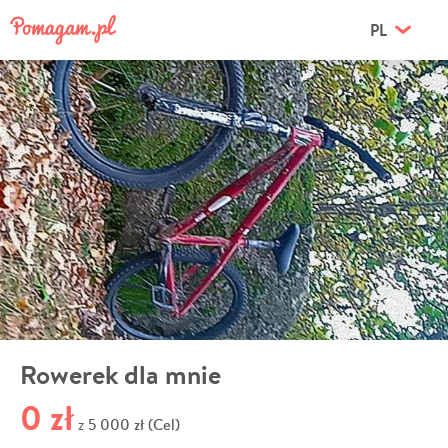
PL
Rowerek dla mnie
0 zł
5 000 zł (Cel)
z