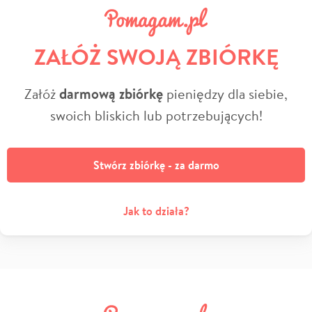
ZAŁÓŻ SWOJĄ ZBIÓRKĘ
Załóż
darmową zbiórkę
pieniędzy dla siebie,
swoich bliskich lub potrzebujących!
Stwórz zbiórkę - za darmo
Jak to działa?