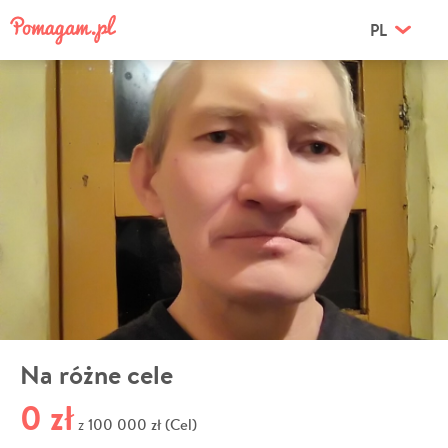
PL
Na różne cele
0 zł
100 000 zł (Cel)
z