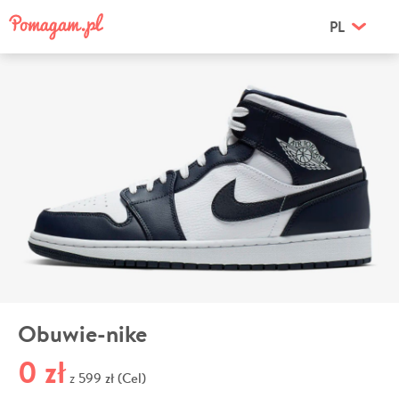
PL
Obuwie-nike
0 zł
599 zł (Cel)
z