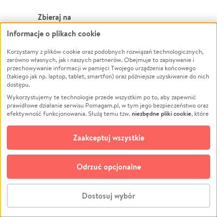
Zbieraj na
Informacje o plikach cookie
Leczenie
LGBTQ+
Zwierzęta
Powódź
Korzystamy z plików cookie oraz podobnych rozwiązań technologicznych,
zarówno własnych, jak i naszych partnerów. Obejmuje to zapisywanie i
Pożar
Wichura
przechowywanie informacji w pamięci Twojego urządzenia końcowego
(takiego jak np. laptop, tablet, smartfon) oraz późniejsze uzyskiwanie do nich
Ukraina
NGO
dostępu.
Sport
Religia
Wykorzystujemy te technologie przede wszystkim po to, aby zapewnić
Pomoc Finansowa
Edukacja
prawidłowe działanie serwisu Pomagam.pl, w tym jego bezpieczeństwo oraz
niezbędne pliki cookie
efektywność funkcjonowania. Służą temu tzw.
, które
Projekty
Podróż
pozostają zawsze aktywne.
Dowiedz się więcej
Pogrzeb
Impreza
opcjonalnych plików cookie
Dodatkowo, używamy
oraz podobnych
Zaakceptuj wszystkie
Społeczność lokalna
Ochrona środowiska
technologii do celów analitycznych i retargetingowych. Możesz wyrazić
zgodę na ich stosowanie lub jej odmówić. W dowolnym momencie masz
Kultura
Biznes
możliwość zmiany swoich preferencji na stronie „Zarządzaj zgodami cookie”,
Odrzuć opcjonalne
Polski
do której link znajdziesz w stopce serwisu Pomagam.pl. Opcjonalne pliki
cookie wykorzystywane są w następujących celach:
© CROWDING SP. Z O.O.
Analityka
– używamy tzw. plików cookie analitycznych, aby usprawniać
Dostosuj wybór
działanie serwisu Pomagam.pl. Dzięki nim możemy zrozumieć, jak
użytkownicy korzystają z naszego serwisu – skąd trafiają do serwisu, jak
Stwórz zbiórkę - za darmo
długo z niego korzystają i jak się po nim poruszają. Pozwala nam to na