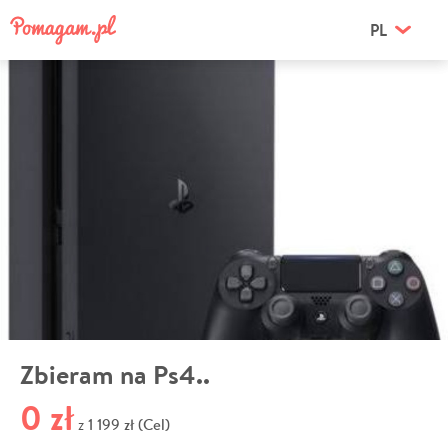
PL
Zbieram na Ps4..
0 zł
1 199 zł (Cel)
z