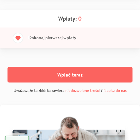
Wpłaty:
0
Dokonaj pierwszej wpłaty
Wpłać teraz
Uważasz, że ta zbiórka zawiera
niedozwolone treści
?
Napisz do nas