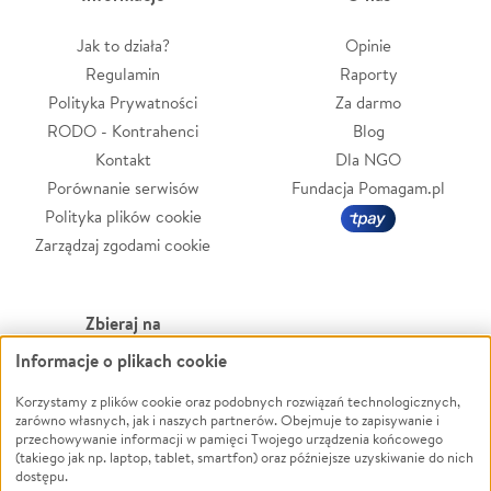
Jak to działa?
Opinie
Regulamin
Raporty
Polityka Prywatności
Za darmo
RODO - Kontrahenci
Blog
Kontakt
Dla NGO
Porównanie serwisów
Fundacja Pomagam.pl
Polityka plików cookie
Zarządzaj zgodami cookie
Zbieraj na
Informacje o plikach cookie
Leczenie
LGBTQ+
Zwierzęta
Powódź
Korzystamy z plików cookie oraz podobnych rozwiązań technologicznych,
zarówno własnych, jak i naszych partnerów. Obejmuje to zapisywanie i
Pożar
Wichura
przechowywanie informacji w pamięci Twojego urządzenia końcowego
(takiego jak np. laptop, tablet, smartfon) oraz późniejsze uzyskiwanie do nich
Ukraina
NGO
dostępu.
Sport
Religia