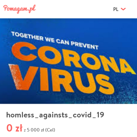
PL
homless_againsts_covid_19
0 zł
5 000 zł (Cel)
z