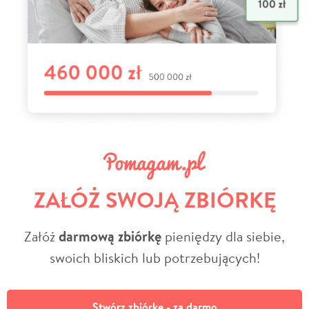
ZAŁÓŻ SWOJĄ ZBIÓRKĘ
Załóż
darmową zbiórkę
pieniędzy dla siebie,
swoich bliskich lub potrzebujących!
Stwórz zbiórkę - za darmo