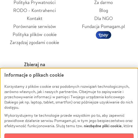
Polityka Prywatności
Za darmo
RODO - Kontrahenci
Blog
Kontakt
Dla NGO
Porównanie serwisów
Fundacja Pomagam.pl
Polityka plików cookie
Zarządzaj zgodami cookie
Zbieraj na
Informacje o plikach cookie
Leczenie
LGBTQ+
Zwierzęta
Powódź
Korzystamy z plików cookie oraz podobnych rozwiązań technologicznych,
zarówno własnych, jak i naszych partnerów. Obejmuje to zapisywanie i
Pożar
Wichura
przechowywanie informacji w pamięci Twojego urządzenia końcowego
(takiego jak np. laptop, tablet, smartfon) oraz późniejsze uzyskiwanie do nich
Ukraina
NGO
dostępu.
Sport
Religia
Wykorzystujemy te technologie przede wszystkim po to, aby zapewnić
Pomoc Finansowa
Edukacja
prawidłowe działanie serwisu Pomagam.pl, w tym jego bezpieczeństwo oraz
niezbędne pliki cookie
efektywność funkcjonowania. Służą temu tzw.
, które
Projekty
Podróż
pozostają zawsze aktywne.
Dowiedz się więcej
Pogrzeb
Impreza