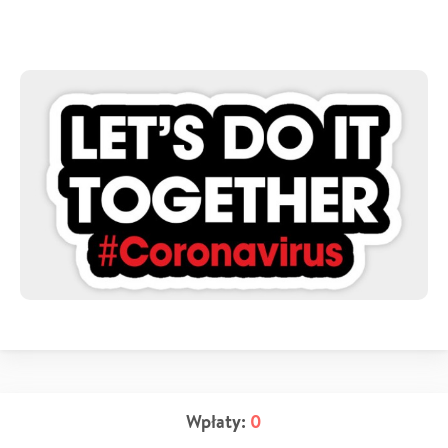
Wpłaty:
0