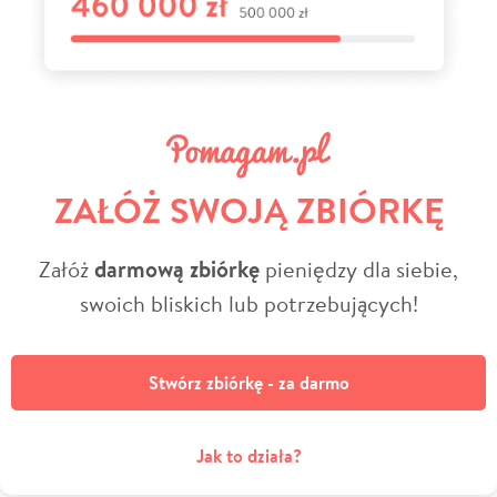
ZAŁÓŻ SWOJĄ ZBIÓRKĘ
Załóż
darmową zbiórkę
pieniędzy dla siebie,
swoich bliskich lub potrzebujących!
Stwórz zbiórkę - za darmo
Jak to działa?