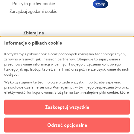
Polityka plików cookie
Zarządzaj zgodami cookie
Zbieraj na
Informacje o plikach cookie
Leczenie
LGBTQ+
Zwierzęta
Powódź
Korzystamy z plików cookie oraz podobnych rozwiązań technologicznych,
zarówno własnych, jak i naszych partnerów. Obejmuje to zapisywanie i
Pożar
Wichura
przechowywanie informacji w pamięci Twojego urządzenia końcowego
(takiego jak np. laptop, tablet, smartfon) oraz późniejsze uzyskiwanie do nich
Ukraina
NGO
dostępu.
Sport
Religia
Wykorzystujemy te technologie przede wszystkim po to, aby zapewnić
Pomoc Finansowa
Edukacja
prawidłowe działanie serwisu Pomagam.pl, w tym jego bezpieczeństwo oraz
niezbędne pliki cookie
efektywność funkcjonowania. Służą temu tzw.
, które
Projekty
Podróż
pozostają zawsze aktywne.
Dowiedz się więcej
Pogrzeb
Impreza
opcjonalnych plików cookie
Dodatkowo, używamy
oraz podobnych
Zaakceptuj wszystkie
Społeczność lokalna
Ochrona środowiska
technologii do celów analitycznych i retargetingowych. Możesz wyrazić
zgodę na ich stosowanie lub jej odmówić. W dowolnym momencie masz
Kultura
Biznes
możliwość zmiany swoich preferencji na stronie „Zarządzaj zgodami cookie”,
Odrzuć opcjonalne
Polski
do której link znajdziesz w stopce serwisu Pomagam.pl. Opcjonalne pliki
cookie wykorzystywane są w następujących celach: