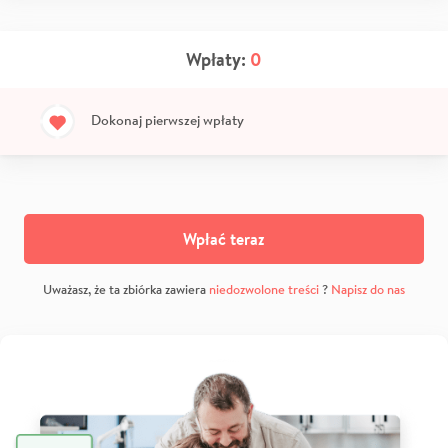
Wpłaty:
0
Dokonaj pierwszej wpłaty
Wpłać teraz
Uważasz, że ta zbiórka zawiera
niedozwolone treści
?
Napisz do nas