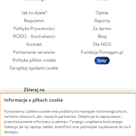
Jak to działa?
Opinie
Regulamin
Raporty
Polityka Prywatności
Za darmo
RODO - Kontrahenci
Blog
Kontakt
Dla NGO
Porównanie serwisów
Fundacja Pomagam.pl
Polityka plików cookie
Zarządzaj zgodami cookie
Zbieraj na
Informacje o plikach cookie
Leczenie
LGBTQ+
Zwierzęta
Powódź
Korzystamy z plików cookie oraz podobnych rozwiązań technologicznych,
zarówno własnych, jak i naszych partnerów. Obejmuje to zapisywanie i
Pożar
Wichura
przechowywanie informacji w pamięci Twojego urządzenia końcowego
(takiego jak np. laptop, tablet, smartfon) oraz późniejsze uzyskiwanie do nich
Ukraina
NGO
dostępu.
Sport
Religia