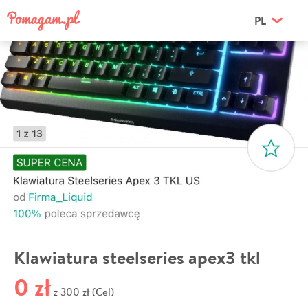
PL
Klawiatura steelseries apex3 tkl
0 zł
300 zł (Cel)
z