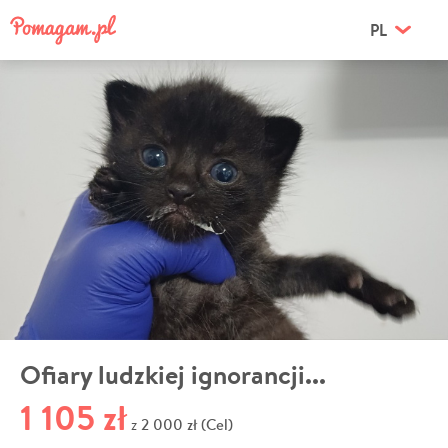
PL
Ofiary ludzkiej ignorancji...
1 105 zł
2 000 zł (Cel)
z