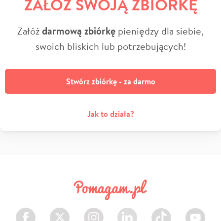
ZAŁÓŻ SWOJĄ ZBIÓRKĘ
Załóż
darmową zbiórkę
pieniędzy dla siebie,
swoich bliskich lub potrzebujących!
Stwórz zbiórkę - za darmo
Jak to działa?
Facebook
Twitter
Instagram
LinkedIn
TikTok
Youtube