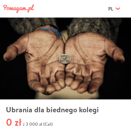
PL
Ubrania dla biednego kolegi
0 zł
3 000 zł (Cel)
z