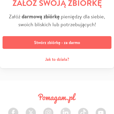
ZAŁÓŻ SWOJĄ ZBIÓRKĘ
Załóż
darmową zbiórkę
pieniędzy dla siebie,
swoich bliskich lub potrzebujących!
Stwórz zbiórkę - za darmo
Jak to działa?
Facebook
Twitter
Instagram
LinkedIn
TikTok
Youtube