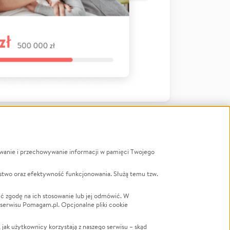
ywanie i przechowywanie informacji w pamięci Twojego
a
stwo oraz efektywność funkcjonowania. Służą temu tzw.
LGBTQ+
Powódź
ć zgodę na ich stosowanie lub jej odmówić. W
 serwisu Pomagam.pl. Opcjonalne pliki cookie
Wichura
NGO
ak użytkownicy korzystają z naszego serwisu – skąd