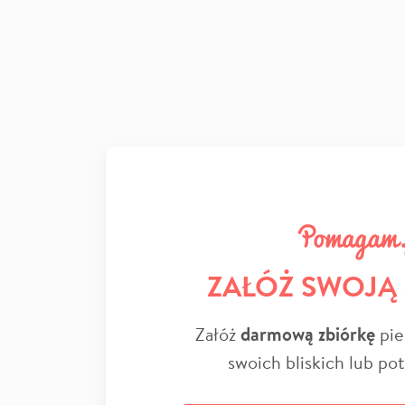
ZAŁÓŻ SWOJĄ
Załóż
darmową zbiórkę
pie
swoich bliskich lub po