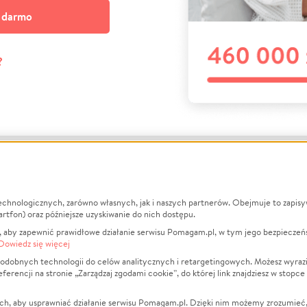
a darmo
?
echnologicznych, zarówno własnych, jak i naszych partnerów. Obejmuje to zapis
macje
O nas
Zbieraj n
artfon) oraz późniejsze uzyskiwanie do nich dostępu.
 aby zapewnić prawidłowe działanie serwisu Pomagam.pl, w tym jego bezpieczeń
działa?
Opinie
Leczenie
Dowiedz się więcej
min
Raporty
Zwierzęta
odobnych technologii do celów analitycznych i retargetingowych. Możesz wyrazi
ncji na stronie „Zarządzaj zgodami cookie”, do której link znajdziesz w stopce
ka Prywatności
Za darmo
Pożar
 Kontrahenci
Blog
Ukraina
ch, aby usprawniać działanie serwisu Pomagam.pl. Dzięki nim możemy zrozumieć, j