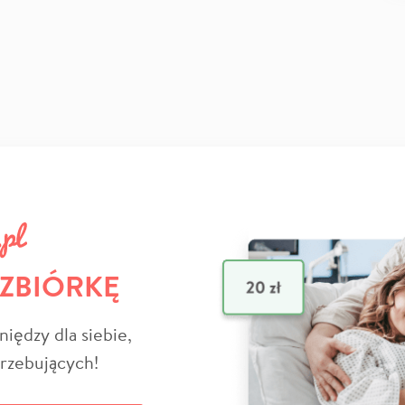
 ZBIÓRKĘ
niędzy dla siebie,
trzebujących!