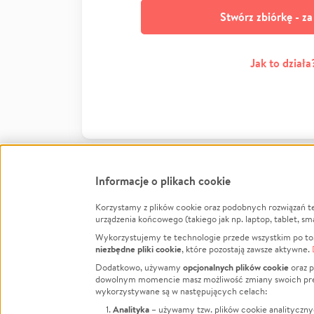
Stwórz zbiórkę - z
Jak to działa
Informacje o plikach cookie
Korzystamy z plików cookie oraz podobnych rozwiązań t
Infor
urządzenia końcowego (takiego jak np. laptop, tablet, sm
Wykorzystujemy te technologie przede wszystkim po to,
Jak to 
niezbędne pliki cookie
, które pozostają zawsze aktywne.
Facebook
Twitter
Instagram
Regula
opcjonalnych plików cookie
Dodatkowo, używamy
oraz p
dowolnym momencie masz możliwość zmiany swoich prefere
Polity
LinkedIn
TikTok
Youtube
wykorzystywane są w następujących celach:
RODO -
Analityka
– używamy tzw. plików cookie analityczny