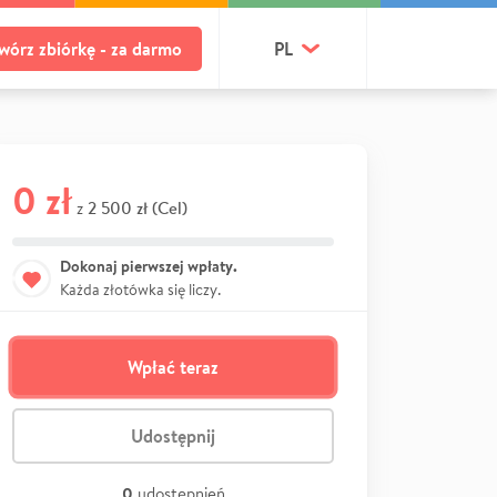
wórz zbiórkę - za darmo
PL
0 zł
2 500 zł (Cel)
z
Dokonaj pierwszej wpłaty.
Każda złotówka się liczy.
Wpłać teraz
Udostępnij
0
udostępnień