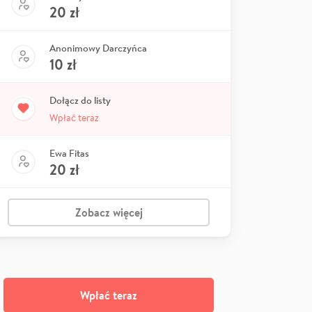
20
zł
Anonimowy Darczyńca
10
zł
Dołącz do listy
Wpłać teraz
Ewa Fitas
20
zł
Zobacz więcej
Wpłać teraz