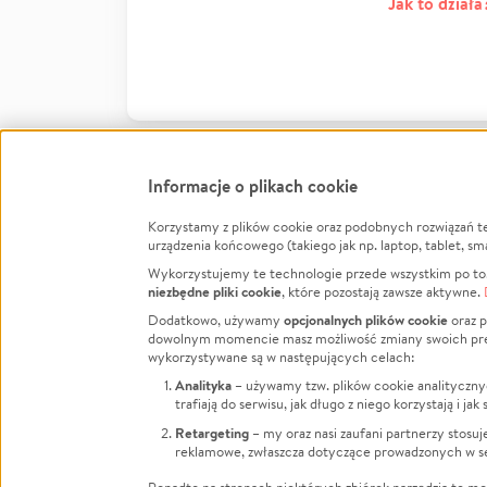
Jak to działa
Informacje o plikach cookie
Korzystamy z plików cookie oraz podobnych rozwiązań t
Infor
urządzenia końcowego (takiego jak np. laptop, tablet, sm
Wykorzystujemy te technologie przede wszystkim po to,
Jak to 
niezbędne pliki cookie
, które pozostają zawsze aktywne.
Facebook
Twitter
Instagram
Regula
opcjonalnych plików cookie
Dodatkowo, używamy
oraz p
dowolnym momencie masz możliwość zmiany swoich prefere
Polity
LinkedIn
TikTok
Youtube
wykorzystywane są w następujących celach:
RODO -
Analityka
– używamy tzw. plików cookie analityczny
Kontak
trafiają do serwisu, jak długo z niego korzystają i j
Porówn
Retargeting
– my oraz nasi zaufani partnerzy stosu
reklamowe, zwłaszcza dotyczące prowadzonych w se
Polityk
Zarząd