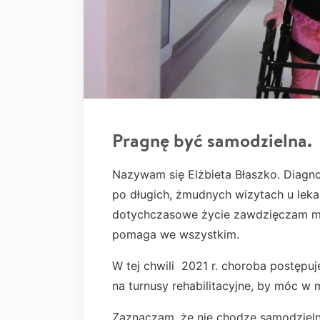
Pragnę być samodzielna.
Nazywam się Elżbieta Błaszko. Diagno
po długich, żmudnych wizytach u leka
dotychczasowe życie zawdzięczam m
pomaga we wszystkim.
W tej chwili 2021 r. choroba postępuj
na turnusy rehabilitacyjne, by móc w
Zaznaczam, że nie chodzę samodzieln