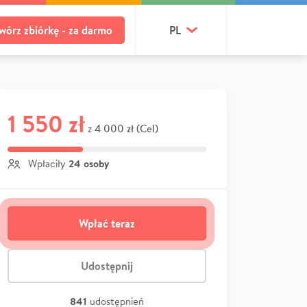
wórz zbiórkę - za darmo
PL
1 550 zł
4 000 zł (Cel)
z
24 osoby
Wpłaciły
Wpłać teraz
Udostępnij
841
udostępnień