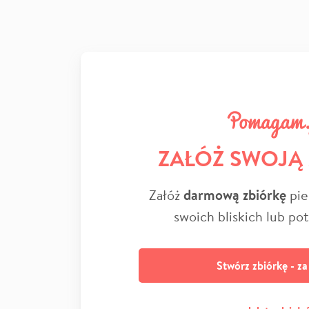
ZAŁÓŻ SWOJĄ
Załóż
darmową zbiórkę
pie
swoich bliskich lub po
Stwórz zbiórkę - z