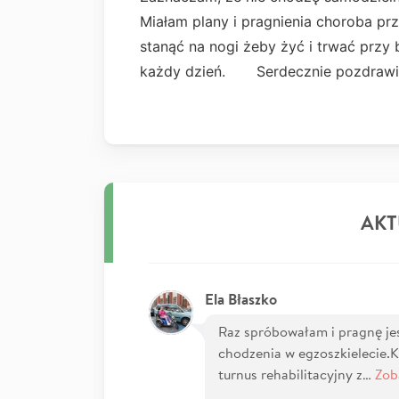
Miałam plany i pragnienia choroba prz
stanąć na nogi żeby żyć i trwać prz
każdy dzień. Serdeczni
AKT
Ela Błaszko
Raz spróbowałam i pragnę je
chodzenia w egzoszkielecie.
turnus rehabilitacyjny z…
Zob