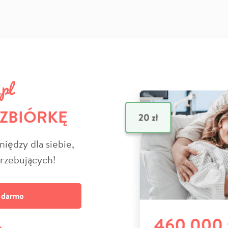
 ZBIÓRKĘ
niędzy dla siebie,
trzebujących!
a darmo