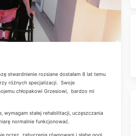
zę stwardnienie rozsiane dostałam 8 lat temu
rzy różnych specjalizacji. Swoje
ojemu chłopakowi Grzesiowi, bardzo mi
e, wymagam stałej rehabilitacji, uczęszczania
 miarę normalnie funkcjonować.
ie przez zaburzenia równowagi i słabe nogi.