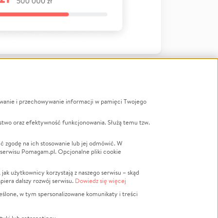
ywanie i przechowywanie informacji w pamięci Twojego
a
stwo oraz efektywność funkcjonowania. Służą temu tzw.
LGBTQ+
Powódź
ć zgodę na ich stosowanie lub jej odmówić. W
 serwisu Pomagam.pl. Opcjonalne pliki cookie
Wichura
NGO
ak użytkownicy korzystają z naszego serwisu – skąd
Religia
spiera dalszy rozwój serwisu.
Dowiedz się więcej
nansowa
Edukacja
eślone, w tym spersonalizowane komunikaty i treści
Podróż
Impreza