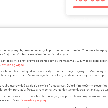
?
echnologicznych, zarówno własnych, jak i naszych partnerów. Obejmuje to zapis
macje
O nas
Zbieraj n
artfon) oraz późniejsze uzyskiwanie do nich dostępu.
 aby zapewnić prawidłowe działanie serwisu Pomagam.pl, w tym jego bezpieczeń
działa?
Opinie
Leczenie
Dowiedz się więcej
min
Raporty
Zwierzęta
odobnych technologii do celów analitycznych i retargetingowych. Możesz wyrazi
ncji na stronie „Zarządzaj zgodami cookie”, do której link znajdziesz w stopce
ka Prywatności
Za darmo
Pożar
 Kontrahenci
Blog
Ukraina
ch, aby usprawniać działanie serwisu Pomagam.pl. Dzięki nim możemy zrozumieć, j
t
Dla NGO
Sport
ak się po nim poruszają. Pozwala nam to na tworzenie statystyk oraz ich analizę, co w
anie serwisów
Fundacja Pomagam.pl
Pomoc Fi
jemy pliki cookie i inne podobne technologie, aby prezentować użytkownikom okr
rwisie zbiórek.
Dowiedz się więcej
a plików cookie
Projekty
zaj zgodami cookie
Pogrzeb