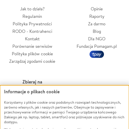
Jak to działa?
Opinie
Regulamin
Raporty
Polityka Prywatności
Za darmo
RODO - Kontrahenci
Blog
Kontakt
Dla NGO
Porównanie serwisów
Fundacja Pomagam.pl
Polityka plików cookie
Zarządzaj zgodami cookie
Zbieraj na
Informacje o plikach cookie
Leczenie
LGBTQ+
Korzystamy z plików cookie oraz podobnych rozwiązań technologicznych,
Zwierzęta
Powódź
zarówno własnych, jak i naszych partnerów. Obejmuje to zapisywanie i
Pożar
Wichura
przechowywanie informacji w pamięci Twojego urządzenia końcowego
(takiego jak np. laptop, tablet, smartfon) oraz późniejsze uzyskiwanie do nich
Ukraina
NGO
dostępu.
Sport
Religia