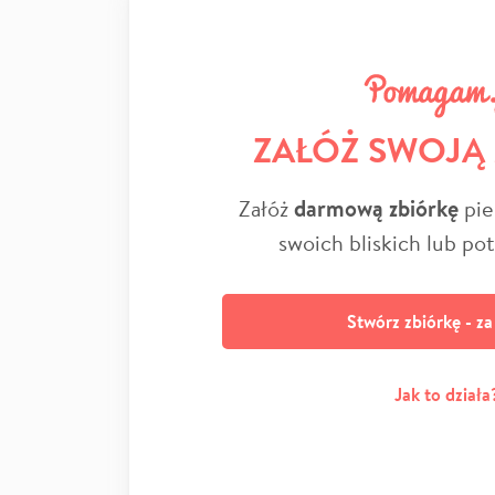
ZAŁÓŻ SWOJĄ
Załóż
darmową zbiórkę
pie
swoich bliskich lub po
Stwórz zbiórkę - z
Jak to działa