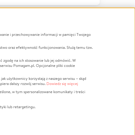
ywanie i przechowywanie informacji w pamięci Twojego
a
stwo oraz efektywność funkcjonowania. Służą temu tzw.
LGBTQ+
Powódź
ć zgodę na ich stosowanie lub jej odmówić. W
 serwisu Pomagam.pl. Opcjonalne pliki cookie
Wichura
NGO
ak użytkownicy korzystają z naszego serwisu – skąd
Religia
spiera dalszy rozwój serwisu.
Dowiedz się więcej
nansowa
Edukacja
eślone, w tym spersonalizowane komunikaty i treści
Podróż
Impreza
tyki lub retargetingu.
ść lokalna
Ochrona środowiska
Biznes