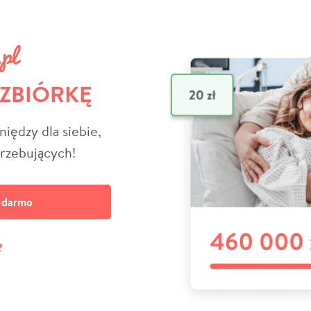
 ZBIÓRKĘ
niędzy dla siebie,
trzebujących!
a darmo
?