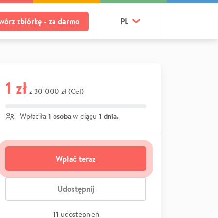
wórz zbiórkę - za darmo
PL
1 zł
30 000 zł (Cel)
z
1 osoba
1 dnia.
Wpłaciła
w ciągu
Wpłać teraz
Udostępnij
11
udostępnień