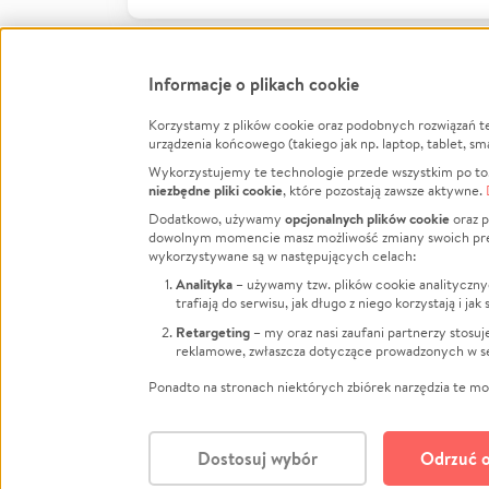
Informacje o plikach cookie
Korzystamy z plików cookie oraz podobnych rozwiązań t
Infor
urządzenia końcowego (takiego jak np. laptop, tablet, sm
Wykorzystujemy te technologie przede wszystkim po to,
Jak to 
niezbędne pliki cookie
, które pozostają zawsze aktywne.
Facebook
Twitter
Instagram
Regula
opcjonalnych plików cookie
Dodatkowo, używamy
oraz p
dowolnym momencie masz możliwość zmiany swoich prefere
Polity
LinkedIn
TikTok
Youtube
wykorzystywane są w następujących celach:
RODO -
Analityka
– używamy tzw. plików cookie analityczny
Kontak
trafiają do serwisu, jak długo z niego korzystają i j
Porówn
Retargeting
– my oraz nasi zaufani partnerzy stosu
reklamowe, zwłaszcza dotyczące prowadzonych w se
Polityk
Zarząd
Ponadto na stronach niektórych zbiórek narzędzia te mog
Dostosuj wybór
Odrzuć o
Polski