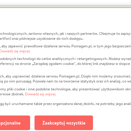
echnologicznych, zarówno własnych, jak i naszych partnerów. Obejmuje to zapis
macje
O nas
Zbieraj n
artfon) oraz późniejsze uzyskiwanie do nich dostępu.
 aby zapewnić prawidłowe działanie serwisu Pomagam.pl, w tym jego bezpieczeń
działa?
Opinie
Leczenie
Dowiedz się więcej
min
Raporty
Zwierzęta
odobnych technologii do celów analitycznych i retargetingowych. Możesz wyrazi
ncji na stronie „Zarządzaj zgodami cookie”, do której link znajdziesz w stopce
ka Prywatności
Za darmo
Pożar
 Kontrahenci
Blog
Ukraina
ch, aby usprawniać działanie serwisu Pomagam.pl. Dzięki nim możemy zrozumieć, j
t
Dla NGO
Sport
ak się po nim poruszają. Pozwala nam to na tworzenie statystyk oraz ich analizę, co w
anie serwisów
Fundacja Pomagam.pl
Pomoc Fi
jemy pliki cookie i inne podobne technologie, aby prezentować użytkownikom okr
rwisie zbiórek.
Dowiedz się więcej
a plików cookie
Projekty
zaj zgodami cookie
Pogrzeb
ą być uruchamiane także przez organizatora danej zbiórki, na potrzeby jego anali
Społeczno
Kultura
pcjonalne
Zaakceptuj wszystkie