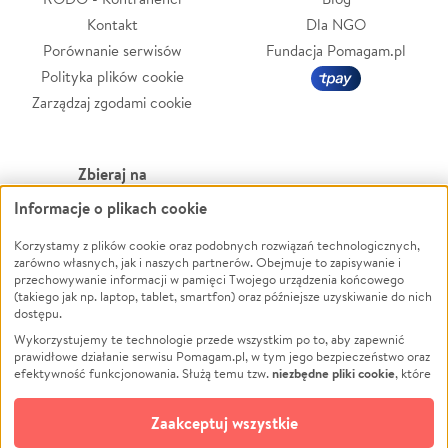
Kontakt
Dla NGO
Porównanie serwisów
Fundacja Pomagam.pl
Polityka plików cookie
Zarządzaj zgodami cookie
Zbieraj na
Informacje o plikach cookie
Leczenie
LGBTQ+
Korzystamy z plików cookie oraz podobnych rozwiązań technologicznych,
Zwierzęta
Powódź
zarówno własnych, jak i naszych partnerów. Obejmuje to zapisywanie i
Pożar
Wichura
przechowywanie informacji w pamięci Twojego urządzenia końcowego
(takiego jak np. laptop, tablet, smartfon) oraz późniejsze uzyskiwanie do nich
Ukraina
NGO
dostępu.
Sport
Religia
Wykorzystujemy te technologie przede wszystkim po to, aby zapewnić
Pomoc Finansowa
Edukacja
prawidłowe działanie serwisu Pomagam.pl, w tym jego bezpieczeństwo oraz
niezbędne pliki cookie
efektywność funkcjonowania. Służą temu tzw.
, które
Projekty
Podróż
pozostają zawsze aktywne.
Dowiedz się więcej
Pogrzeb
Impreza
opcjonalnych plików cookie
Dodatkowo, używamy
oraz podobnych
Zaakceptuj wszystkie
Społeczność lokalna
Ochrona środowiska
technologii do celów analitycznych i retargetingowych. Możesz wyrazić