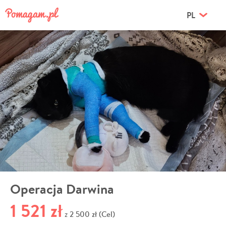
PL
Operacja Darwina
1 521 zł
2 500 zł (Cel)
z