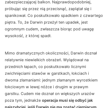
zabezpieczającej balkon. Najprawdopodobniej,
próbując się przez nią przecisnąć, zaplątał się i
spanikował. Co poskutkowało spadkiem z czwartego
piętra. To, że Darwin przeżył ten upadek, jest
ogromnym cudem, zwłaszcza biorąc pod uwagę
wysokość, z której spadł.
Mimo dramatycznych okoliczności, Darwin doznał
relatywnie niewielkich obrażeń. Wylądował na
przednich łapach, co poskutkowało licznymi
zwichnięciami stawów w garstkach, łokciach i
dwoma złamaniami: jednym złamanym wyrostkiem
łokciowym w lewej nóżce i drugim w prawym
garstku. Cudem nie doznał on większych urazów
poza tym, jednakże
operacja musi się odbyć
jak
najszybciej, jeśli Darwin nie ma zostać cierpiącym