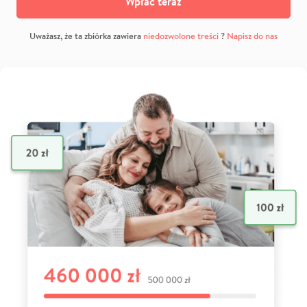
Wpłać teraz
Uważasz, że ta zbiórka zawiera
niedozwolone treści
?
Napisz do nas