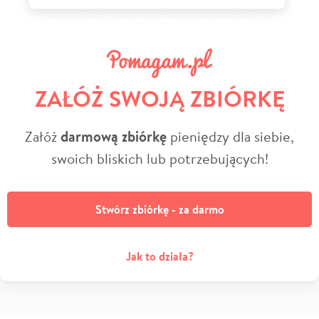
ZAŁÓŻ SWOJĄ ZBIÓRKĘ
Załóż
darmową zbiórkę
pieniędzy dla siebie,
swoich bliskich lub potrzebujących!
Stwórz zbiórkę - za darmo
Jak to działa?