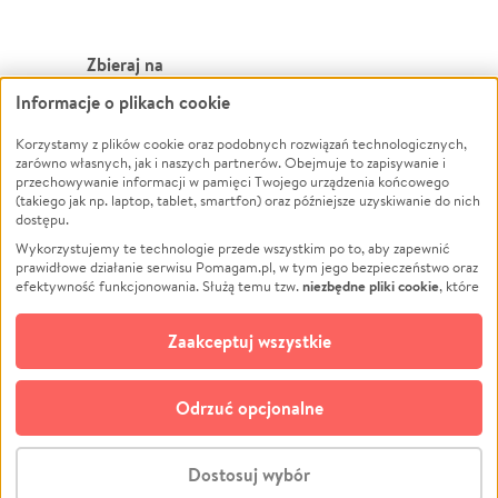
Zbieraj na
Informacje o plikach cookie
Leczenie
LGBTQ+
Zwierzęta
Powódź
Korzystamy z plików cookie oraz podobnych rozwiązań technologicznych,
zarówno własnych, jak i naszych partnerów. Obejmuje to zapisywanie i
Pożar
Wichura
przechowywanie informacji w pamięci Twojego urządzenia końcowego
(takiego jak np. laptop, tablet, smartfon) oraz późniejsze uzyskiwanie do nich
Ukraina
NGO
dostępu.
Sport
Religia
Wykorzystujemy te technologie przede wszystkim po to, aby zapewnić
Pomoc Finansowa
Edukacja
prawidłowe działanie serwisu Pomagam.pl, w tym jego bezpieczeństwo oraz
niezbędne pliki cookie
efektywność funkcjonowania. Służą temu tzw.
, które
Projekty
Podróż
pozostają zawsze aktywne.
Dowiedz się więcej
Pogrzeb
Impreza
opcjonalnych plików cookie
Dodatkowo, używamy
oraz podobnych
Zaakceptuj wszystkie
Społeczność lokalna
Ochrona środowiska
technologii do celów analitycznych i retargetingowych. Możesz wyrazić
zgodę na ich stosowanie lub jej odmówić. W dowolnym momencie masz
Kultura
Biznes
możliwość zmiany swoich preferencji na stronie „Zarządzaj zgodami cookie”,
Odrzuć opcjonalne
Polski
do której link znajdziesz w stopce serwisu Pomagam.pl. Opcjonalne pliki
cookie wykorzystywane są w następujących celach:
© CROWDING SP. Z O.O.
Analityka
– używamy tzw. plików cookie analitycznych, aby usprawniać
Dostosuj wybór
działanie serwisu Pomagam.pl. Dzięki nim możemy zrozumieć, jak
użytkownicy korzystają z naszego serwisu – skąd trafiają do serwisu, jak