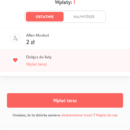
Wpłaty:
1
OSTATNIE
NAJWYŻSZE
Allan Moskot
2
zł
Dołącz do listy
Wpłać teraz
Wpłać teraz
Uważasz, że ta zbiórka zawiera
niedozwolone treści
?
Napisz do nas