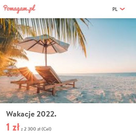
PL
Wakacje 2022.
1 zł
2 300 zł (Cel)
z