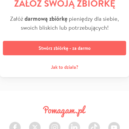
ZAŁÓŻ SWOJĄ ZBIÓRKĘ
Załóż
darmową zbiórkę
pieniędzy dla siebie,
swoich bliskich lub potrzebujących!
Stwórz zbiórkę - za darmo
Jak to działa?
Facebook
Twitter
Instagram
LinkedIn
TikTok
Youtube