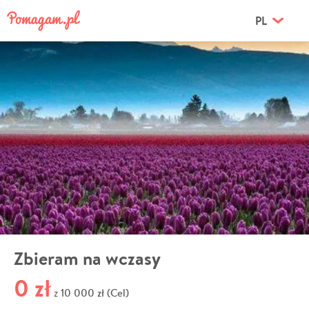
PL
Zbieram na wczasy
0 zł
10 000 zł (Cel)
z