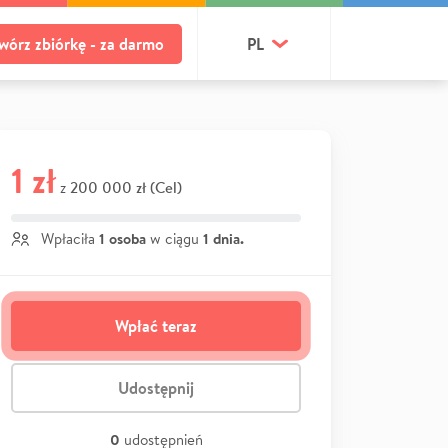
wórz zbiórkę - za darmo
PL
1 zł
200 000 zł (Cel)
z
1 osoba
1 dnia.
Wpłaciła
w ciągu
Wpłać teraz
Udostępnij
0
udostępnień