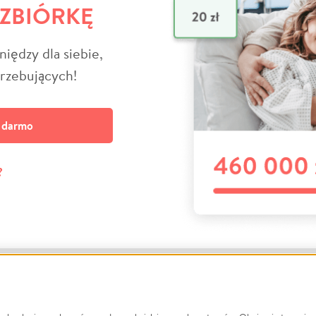
 ZBIÓRKĘ
niędzy dla siebie,
trzebujących!
a darmo
?