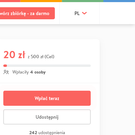
wórz zbiórkę - za darmo
PL
20 zł
500 zł (Cel)
z
4 osoby
Wpłaciły
Wpłać teraz
Udostępnij
242
udostępnienia