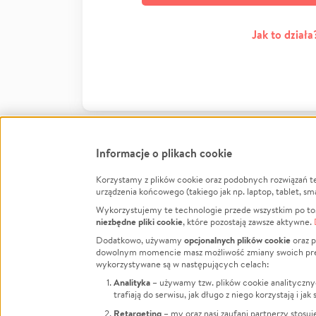
Jak to działa
Informacje o plikach cookie
Korzystamy z plików cookie oraz podobnych rozwiązań t
Infor
urządzenia końcowego (takiego jak np. laptop, tablet, sm
Wykorzystujemy te technologie przede wszystkim po to,
Jak to 
niezbędne pliki cookie
, które pozostają zawsze aktywne.
Facebook
Twitter
Instagram
Regula
opcjonalnych plików cookie
Dodatkowo, używamy
oraz p
dowolnym momencie masz możliwość zmiany swoich prefere
Polity
LinkedIn
TikTok
Youtube
wykorzystywane są w następujących celach:
RODO -
Analityka
– używamy tzw. plików cookie analityczny
Kontak
trafiają do serwisu, jak długo z niego korzystają i j
Porówn
Retargeting
– my oraz nasi zaufani partnerzy stosu