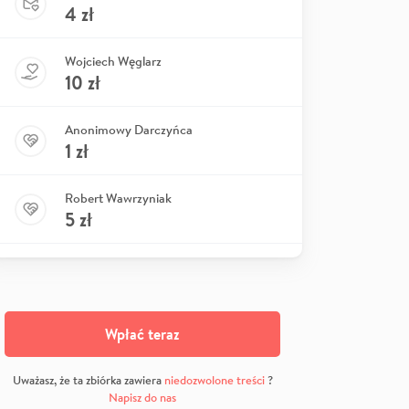
4
zł
Wojciech Węglarz
10
zł
Anonimowy Darczyńca
1
zł
Robert Wawrzyniak
5
zł
Wpłać teraz
Uważasz, że ta zbiórka zawiera
niedozwolone treści
?
Napisz do nas