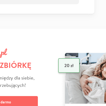
 ZBIÓRKĘ
niędzy dla siebie,
trzebujących!
a darmo