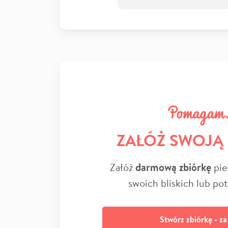
ZAŁÓŻ SWOJĄ
Załóż
darmową zbiórkę
pie
swoich bliskich lub po
Stwórz zbiórkę - z