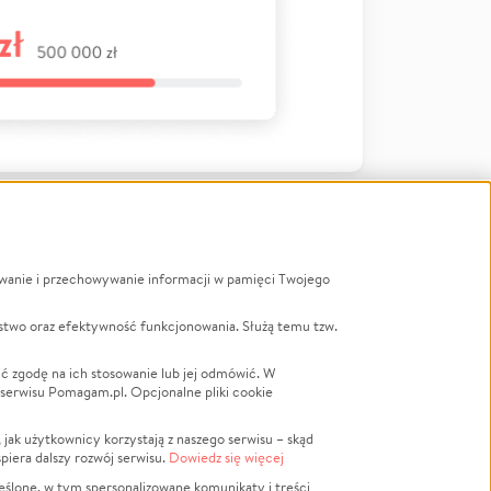
ywanie i przechowywanie informacji w pamięci Twojego
a
stwo oraz efektywność funkcjonowania. Służą temu tzw.
LGBTQ+
Powódź
ć zgodę na ich stosowanie lub jej odmówić. W
 serwisu Pomagam.pl. Opcjonalne pliki cookie
Wichura
NGO
ak użytkownicy korzystają z naszego serwisu – skąd
Religia
spiera dalszy rozwój serwisu.
Dowiedz się więcej
nansowa
Edukacja
eślone, w tym spersonalizowane komunikaty i treści