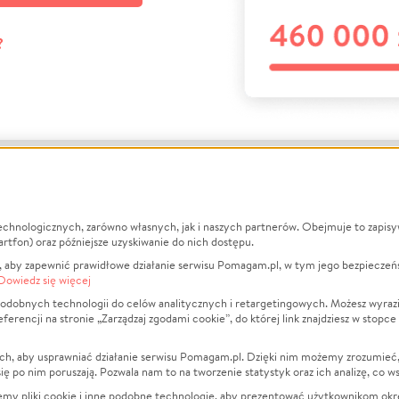
?
echnologicznych, zarówno własnych, jak i naszych partnerów. Obejmuje to zapis
macje
O nas
Zbieraj n
artfon) oraz późniejsze uzyskiwanie do nich dostępu.
 aby zapewnić prawidłowe działanie serwisu Pomagam.pl, w tym jego bezpieczeń
działa?
Opinie
Leczenie
Dowiedz się więcej
min
Raporty
Zwierzęta
odobnych technologii do celów analitycznych i retargetingowych. Możesz wyrazi
ncji na stronie „Zarządzaj zgodami cookie”, do której link znajdziesz w stopce
ka Prywatności
Za darmo
Pożar
 Kontrahenci
Blog
Ukraina
ch, aby usprawniać działanie serwisu Pomagam.pl. Dzięki nim możemy zrozumieć, j
t
Dla NGO
Sport
ak się po nim poruszają. Pozwala nam to na tworzenie statystyk oraz ich analizę, co w
anie serwisów
Fundacja Pomagam.pl
Pomoc Fi
jemy pliki cookie i inne podobne technologie, aby prezentować użytkownikom okr