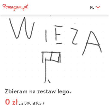
PL
Zbieram na zestaw lego.
0 zł
2 000 zł (Cel)
z