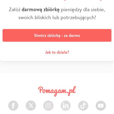
Załóż
darmową zbiórkę
pieniędzy dla siebie,
swoich bliskich lub potrzebujących!
Stwórz zbiórkę - za darmo
Jak to działa?
Facebook
Twitter
Instagram
LinkedIn
TikTok
Youtube