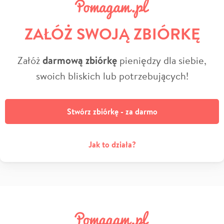
ZAŁÓŻ SWOJĄ ZBIÓRKĘ
Załóż
darmową zbiórkę
pieniędzy dla siebie,
swoich bliskich lub potrzebujących!
Stwórz zbiórkę - za darmo
Jak to działa?