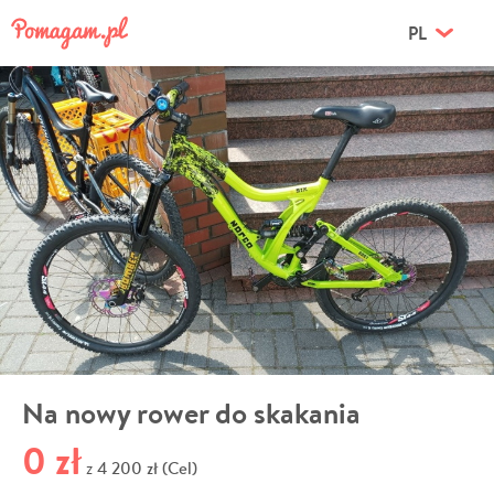
PL
Na nowy rower do skakania
0 zł
4 200 zł (Cel)
z