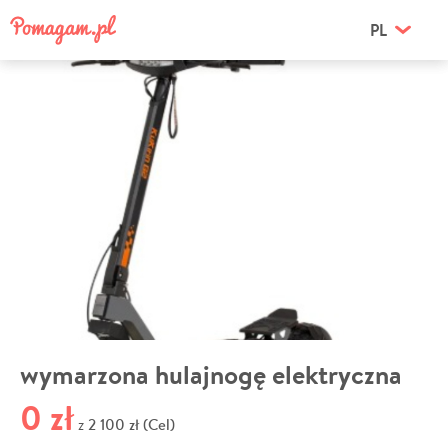
PL
wymarzona hulajnogę elektryczna
0 zł
2 100 zł (Cel)
z