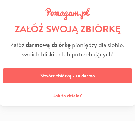
ZAŁÓŻ SWOJĄ ZBIÓRKĘ
Załóż
darmową zbiórkę
pieniędzy dla siebie,
swoich bliskich lub potrzebujących!
Stwórz zbiórkę - za darmo
Jak to działa?