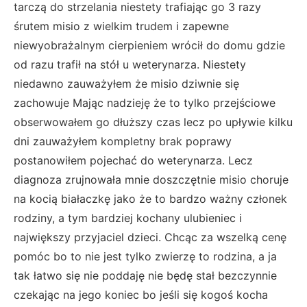
tarczą do strzelania niestety trafiając go 3 razy
śrutem misio z wielkim trudem i zapewne
niewyobrażalnym cierpieniem wrócił do domu gdzie
od razu trafił na stół u weterynarza. Niestety
niedawno zauważyłem że misio dziwnie się
zachowuje Mając nadzieję że to tylko przejściowe
obserwowałem go dłuższy czas lecz po upływie kilku
dni zauważyłem kompletny brak poprawy
postanowiłem pojechać do weterynarza. Lecz
diagnoza zrujnowała mnie doszczętnie misio choruje
na kocią białaczkę jako że to bardzo ważny członek
rodziny, a tym bardziej kochany ulubieniec i
największy przyjaciel dzieci. Chcąc za wszelką cenę
pomóc bo to nie jest tylko zwierzę to rodzina, a ja
tak łatwo się nie poddaję nie będę stał bezczynnie
czekając na jego koniec bo jeśli się kogoś kocha