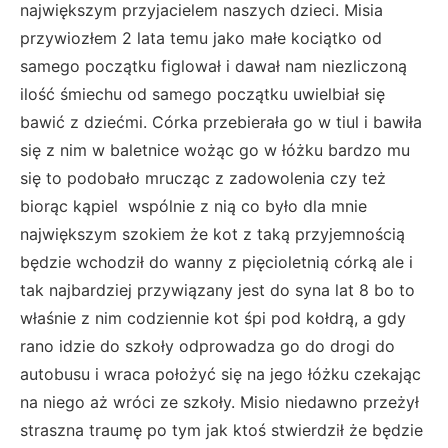
największym przyjacielem naszych dzieci. Misia
przywiozłem 2 lata temu jako małe kociątko od
samego początku figlował i dawał nam niezliczoną
ilość śmiechu od samego początku uwielbiał się
bawić z dziećmi. Córka przebierała go w tiul i bawiła
się z nim w baletnice wożąc go w łóżku bardzo mu
się to podobało mrucząc z zadowolenia czy też
biorąc kąpiel wspólnie z nią co było dla mnie
największym szokiem że kot z taką przyjemnością
będzie wchodził do wanny z pięcioletnią córką ale i
tak najbardziej przywiązany jest do syna lat 8 bo to
właśnie z nim codziennie kot śpi pod kołdrą, a gdy
rano idzie do szkoły odprowadza go do drogi do
autobusu i wraca położyć się na jego łóżku czekając
na niego aż wróci ze szkoły. Misio niedawno przeżył
straszna traumę po tym jak ktoś stwierdził że będzie