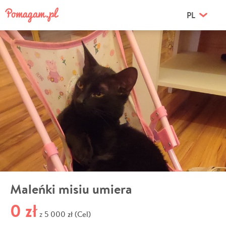
PL
Maleńki misiu umiera
0 zł
5 000 zł (Cel)
z