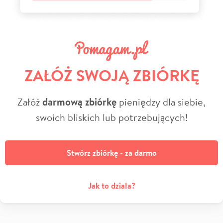
ZAŁÓŻ SWOJĄ ZBIÓRKĘ
Załóż
darmową zbiórkę
pieniędzy dla siebie,
swoich bliskich lub potrzebujących!
Stwórz zbiórkę - za darmo
Jak to działa?