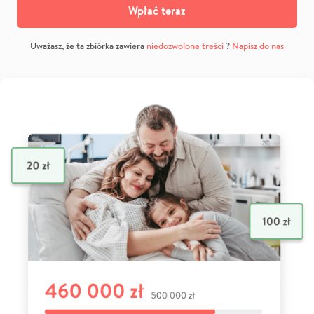
Wpłać teraz
Uważasz, że ta zbiórka zawiera
niedozwolone treści
?
Napisz do nas