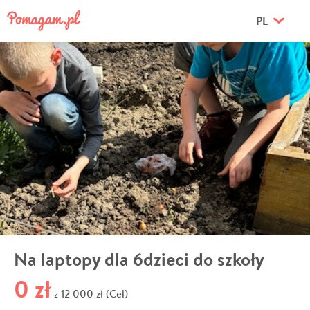
PL
Na laptopy dla 6dzieci do szkoły
0 zł
12 000 zł (Cel)
z