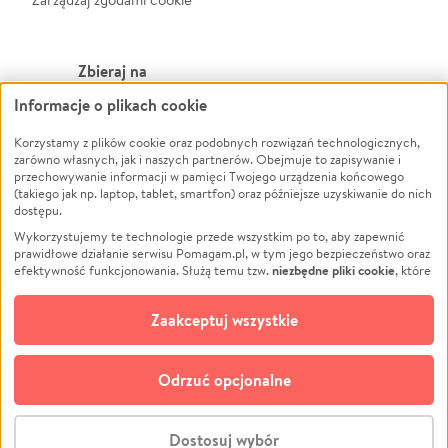
Zbieraj na
Informacje o plikach cookie
Leczenie
LGBTQ+
Zwierzęta
Powódź
Korzystamy z plików cookie oraz podobnych rozwiązań technologicznych,
zarówno własnych, jak i naszych partnerów. Obejmuje to zapisywanie i
Pożar
Wichura
przechowywanie informacji w pamięci Twojego urządzenia końcowego
(takiego jak np. laptop, tablet, smartfon) oraz późniejsze uzyskiwanie do nich
Ukraina
NGO
dostępu.
Sport
Religia
Wykorzystujemy te technologie przede wszystkim po to, aby zapewnić
Pomoc Finansowa
Edukacja
prawidłowe działanie serwisu Pomagam.pl, w tym jego bezpieczeństwo oraz
niezbędne pliki cookie
efektywność funkcjonowania. Służą temu tzw.
, które
Projekty
Podróż
pozostają zawsze aktywne.
Dowiedz się więcej
Pogrzeb
Impreza
opcjonalnych plików cookie
Dodatkowo, używamy
oraz podobnych
Zaakceptuj wszystkie
Społeczność lokalna
Ochrona środowiska
technologii do celów analitycznych i retargetingowych. Możesz wyrazić
zgodę na ich stosowanie lub jej odmówić. W dowolnym momencie masz
Kultura
Biznes
możliwość zmiany swoich preferencji na stronie „Zarządzaj zgodami cookie”,
Odrzuć opcjonalne
Polski
do której link znajdziesz w stopce serwisu Pomagam.pl. Opcjonalne pliki
cookie wykorzystywane są w następujących celach:
© CROWDING SP. Z O.O.
Analityka
– używamy tzw. plików cookie analitycznych, aby usprawniać
Dostosuj wybór
działanie serwisu Pomagam.pl. Dzięki nim możemy zrozumieć, jak