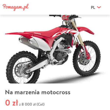
PL
Na marzenia motocross
0 zł
8 000 zł (Cel)
z