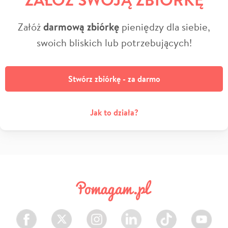
Załóż
darmową zbiórkę
pieniędzy dla siebie,
swoich bliskich lub potrzebujących!
Stwórz zbiórkę - za darmo
Jak to działa?
Facebook
Twitter
Instagram
LinkedIn
TikTok
Youtube