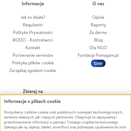
Informacje
O nas
Jak to działa?
Opinie
Regulamin
Raporty
Polityka Prywatności
Za darmo
RODO - Kontrahenci
Blog
Kontakt
Dla NGO
Porównanie serwisów
Fundacja Pomagam.pl
Polityka plików cookie
Zarządzaj zgodami cookie
Zbieraj na
Informacje o plikach cookie
Leczenie
LGBTQ+
Zwierzęta
Powódź
Korzystamy z plików cookie oraz podobnych rozwiązań technologicznych,
zarówno własnych, jak i naszych partnerów. Obejmuje to zapisywanie i
Pożar
Wichura
przechowywanie informacji w pamięci Twojego urządzenia końcowego
(takiego jak np. laptop, tablet, smartfon) oraz późniejsze uzyskiwanie do nich
Ukraina
NGO