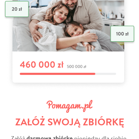
ZAŁÓŻ SWOJĄ ZBIÓRKĘ
Załóż
darmową zbiórkę
pieniędzy dla siebie,