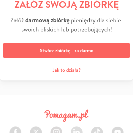
ZAŁÓŻ SWOJĄ ZBIÓRKĘ
Załóż
darmową zbiórkę
pieniędzy dla siebie,
swoich bliskich lub potrzebujących!
Stwórz zbiórkę - za darmo
Jak to działa?
Facebook
Twitter
Instagram
LinkedIn
TikTok
Youtube