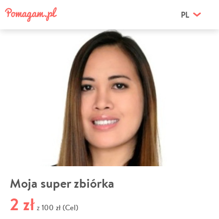
PL
Moja super zbiórka
2 zł
100 zł (Cel)
z