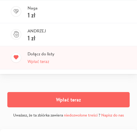
Naga
1
zł
ANDRZEJ
1
zł
Dołącz do listy
Wpłać teraz
Wpłać teraz
Uważasz, że ta zbiórka zawiera
niedozwolone treści
?
Napisz do nas