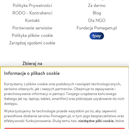
Polityka Prywatności
Za darmo
RODO - Kontrahenci
Blog
Kontakt
Dla NGO
Porównanie serwisów
Fundacja Pomagam.pl
Polityka plików cookie
Zarządzaj zgodami cookie
Zbieraj na
Informacje o plikach cookie
Leczenie
LGBTQ+
Zwierzęta
Powódź
Korzystamy z plików cookie oraz podobnych rozwiązań technologicznych,
zarówno własnych, jak i naszych partnerów. Obejmuje to zapisywanie i
Pożar
Wichura
przechowywanie informacji w pamięci Twojego urządzenia końcowego
(takiego jak np. laptop, tablet, smartfon) oraz późniejsze uzyskiwanie do nich
Ukraina
NGO
dostępu.
Sport
Religia
Wykorzystujemy te technologie przede wszystkim po to, aby zapewnić
Pomoc Finansowa
Edukacja
prawidłowe działanie serwisu Pomagam.pl, w tym jego bezpieczeństwo oraz
niezbędne pliki cookie
efektywność funkcjonowania. Służą temu tzw.
, które
Projekty
Podróż
pozostają zawsze aktywne.
Dowiedz się więcej