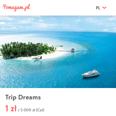
PL
Trip Dreams
1 zł
5 000 zł (Cel)
z