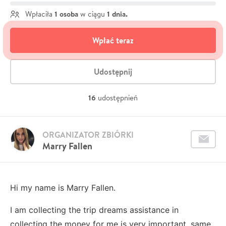
1 osoba
1 dnia.
Wpłaciła
w ciągu
Wpłać teraz
Udostępnij
16
udostępnień
ORGANIZATOR ZBIÓRKI
Marry Fallen
Hi my name is Marry Fallen.
I am collecting the trip dreams
assistance in
collecting the money for me is very important,
same