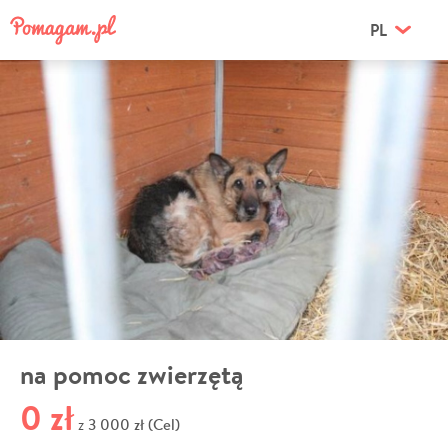
PL
na pomoc zwierzętą
0 zł
3 000 zł (Cel)
z