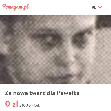
PL
Za nowa twarz dla Pawełka
0 zł
100 zł (Cel)
z