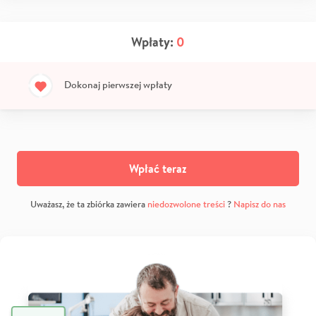
Wpłaty:
0
Dokonaj pierwszej wpłaty
Wpłać teraz
Uważasz, że ta zbiórka zawiera
niedozwolone treści
?
Napisz do nas