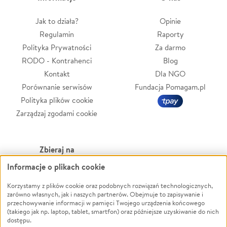
Jak to działa?
Opinie
Regulamin
Raporty
Polityka Prywatności
Za darmo
RODO - Kontrahenci
Blog
Kontakt
Dla NGO
Porównanie serwisów
Fundacja Pomagam.pl
Polityka plików cookie
Zarządzaj zgodami cookie
Zbieraj na
Informacje o plikach cookie
Leczenie
LGBTQ+
Zwierzęta
Powódź
Korzystamy z plików cookie oraz podobnych rozwiązań technologicznych,
zarówno własnych, jak i naszych partnerów. Obejmuje to zapisywanie i
Pożar
Wichura
przechowywanie informacji w pamięci Twojego urządzenia końcowego
(takiego jak np. laptop, tablet, smartfon) oraz późniejsze uzyskiwanie do nich
Ukraina
NGO
dostępu.
Sport
Religia