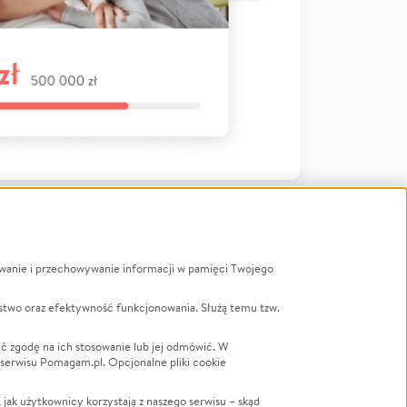
ywanie i przechowywanie informacji w pamięci Twojego
a
stwo oraz efektywność funkcjonowania. Służą temu tzw.
LGBTQ+
Powódź
ć zgodę na ich stosowanie lub jej odmówić. W
 serwisu Pomagam.pl. Opcjonalne pliki cookie
Wichura
NGO
ak użytkownicy korzystają z naszego serwisu – skąd