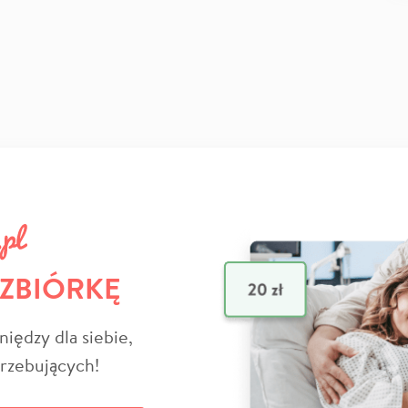
 ZBIÓRKĘ
niędzy dla siebie,
trzebujących!