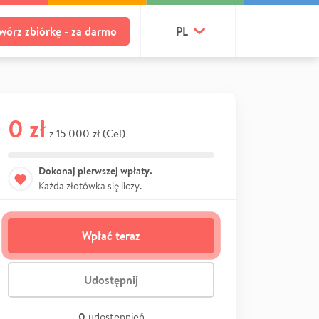
wórz zbiórkę - za darmo
PL
0 zł
15 000 zł (Cel)
z
Dokonaj pierwszej wpłaty.
Każda złotówka się liczy.
Wpłać teraz
Udostępnij
0
udostępnień