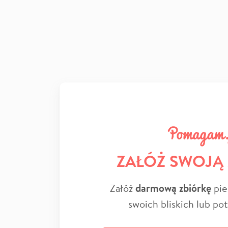
ZAŁÓŻ SWOJĄ
Załóż
darmową zbiórkę
pie
swoich bliskich lub po