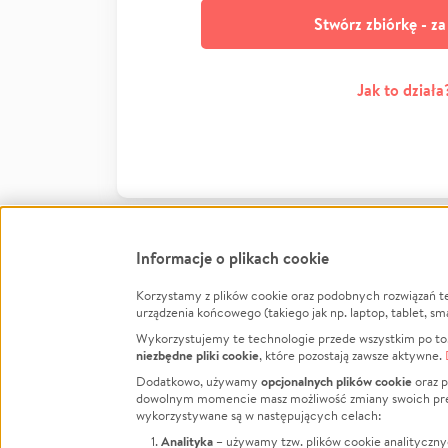
Stwórz zbiórkę - z
Jak to działa
Informacje o plikach cookie
Korzystamy z plików cookie oraz podobnych rozwiązań t
Infor
urządzenia końcowego (takiego jak np. laptop, tablet, sm
Wykorzystujemy te technologie przede wszystkim po to,
Jak to 
niezbędne pliki cookie
, które pozostają zawsze aktywne.
Facebook
Twitter
Instagram
Regula
opcjonalnych plików cookie
Dodatkowo, używamy
oraz p
dowolnym momencie masz możliwość zmiany swoich prefere
Polity
LinkedIn
TikTok
Youtube
wykorzystywane są w następujących celach:
RODO -
Analityka
– używamy tzw. plików cookie analityczny