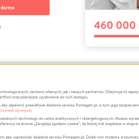
a darmo
?
echnologicznych, zarówno własnych, jak i naszych partnerów. Obejmuje to zapis
macje
O nas
Zbieraj n
artfon) oraz późniejsze uzyskiwanie do nich dostępu.
 aby zapewnić prawidłowe działanie serwisu Pomagam.pl, w tym jego bezpieczeń
działa?
Opinie
Leczenie
Dowiedz się więcej
min
Raporty
Zwierzęta
odobnych technologii do celów analitycznych i retargetingowych. Możesz wyrazi
ncji na stronie „Zarządzaj zgodami cookie”, do której link znajdziesz w stopce
ka Prywatności
Za darmo
Pożar
 Kontrahenci
Blog
Ukraina
ch, aby usprawniać działanie serwisu Pomagam.pl. Dzięki nim możemy zrozumieć, j