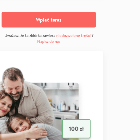
Wpłać teraz
Uważasz, że ta zbiórka zawiera
niedozwolone treści
?
Napisz do nas