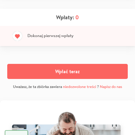
Wpłaty:
0
Dokonaj pierwszej wpłaty
Wpłać teraz
Uważasz, że ta zbiórka zawiera
niedozwolone treści
?
Napisz do nas