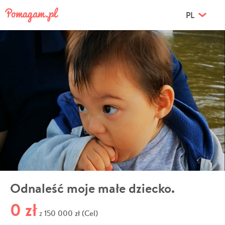
PL
Odnaleść moje małe dziecko.
0 zł
150 000 zł (Cel)
z