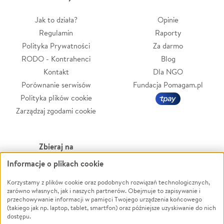
Jak to działa?
Opinie
Regulamin
Raporty
Polityka Prywatności
Za darmo
RODO - Kontrahenci
Blog
Kontakt
Dla NGO
Porównanie serwisów
Fundacja Pomagam.pl
Polityka plików cookie
Zarządzaj zgodami cookie
Zbieraj na
Informacje o plikach cookie
Leczenie
LGBTQ+
Zwierzęta
Powódź
Korzystamy z plików cookie oraz podobnych rozwiązań technologicznych,
zarówno własnych, jak i naszych partnerów. Obejmuje to zapisywanie i
Pożar
Wichura
przechowywanie informacji w pamięci Twojego urządzenia końcowego
(takiego jak np. laptop, tablet, smartfon) oraz późniejsze uzyskiwanie do nich
Ukraina
NGO
dostępu.
Sport
Religia