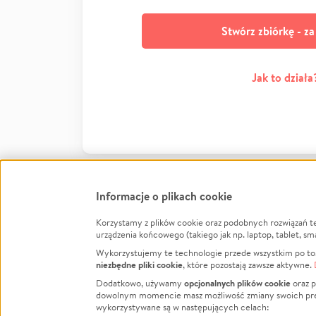
Stwórz zbiórkę - z
Jak to działa
Informacje o plikach cookie
Korzystamy z plików cookie oraz podobnych rozwiązań t
Infor
urządzenia końcowego (takiego jak np. laptop, tablet, sm
Wykorzystujemy te technologie przede wszystkim po to,
Jak to 
niezbędne pliki cookie
, które pozostają zawsze aktywne.
Facebook
Twitter
Instagram
Regula
opcjonalnych plików cookie
Dodatkowo, używamy
oraz p
dowolnym momencie masz możliwość zmiany swoich prefere
Polity
LinkedIn
TikTok
Youtube
wykorzystywane są w następujących celach:
RODO -