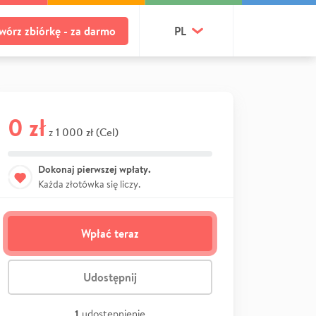
wórz zbiórkę - za darmo
PL
0 zł
1 000 zł (Cel)
z
Dokonaj pierwszej wpłaty.
Każda złotówka się liczy.
Wpłać teraz
Udostępnij
1
udostępnienie