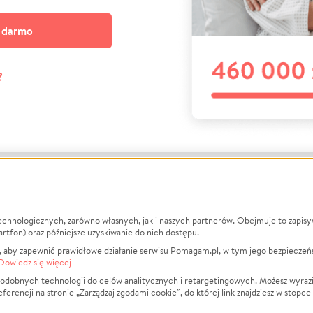
a darmo
?
echnologicznych, zarówno własnych, jak i naszych partnerów. Obejmuje to zapis
macje
O nas
Zbieraj n
artfon) oraz późniejsze uzyskiwanie do nich dostępu.
 aby zapewnić prawidłowe działanie serwisu Pomagam.pl, w tym jego bezpieczeń
działa?
Opinie
Leczenie
Dowiedz się więcej
min
Raporty
Zwierzęta
odobnych technologii do celów analitycznych i retargetingowych. Możesz wyrazi
ncji na stronie „Zarządzaj zgodami cookie”, do której link znajdziesz w stopce
ka Prywatności
Za darmo
Pożar
 Kontrahenci
Blog
Ukraina