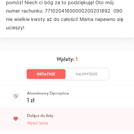
pomóż! Niech ci bóg za to podziękuję! Oto mój
numer rachunku: 77102041600000200201892 090
nie wielkie kwoty aż do całości! Mama napewno się
ucieszy!
Wpłaty:
1
OSTATNIE
NAJWYŻSZE
Anonimowy Darczyńca
1
zł
Dołącz do listy
Wpłać teraz