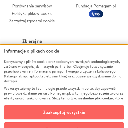
Porównanie serwisów
Fundacja Pomagam.pl
Polityka plików cookie
Zarządzaj zgodami cookie
Zbieraj na
Informacje o plikach cookie
Leczenie
LGBTQ+
Zwierzęta
Powódź
Korzystamy z plików cookie oraz podobnych rozwiązań technologicznych,
zarówno własnych, jak i naszych partnerów. Obejmuje to zapisywanie i
Pożar
Wichura
przechowywanie informacji w pamięci Twojego urządzenia końcowego
(takiego jak np. laptop, tablet, smartfon) oraz późniejsze uzyskiwanie do nich
Ukraina
NGO
dostępu.
Sport
Religia
Wykorzystujemy te technologie przede wszystkim po to, aby zapewnić
Pomoc Finansowa
Edukacja
prawidłowe działanie serwisu Pomagam.pl, w tym jego bezpieczeństwo oraz
niezbędne pliki cookie
efektywność funkcjonowania. Służą temu tzw.
, które
Projekty
Podróż
pozostają zawsze aktywne.
Dowiedz się więcej
Pogrzeb
Impreza
opcjonalnych plików cookie
Dodatkowo, używamy
oraz podobnych
Zaakceptuj wszystkie
Społeczność lokalna
Ochrona środowiska
technologii do celów analitycznych i retargetingowych. Możesz wyrazić
zgodę na ich stosowanie lub jej odmówić. W dowolnym momencie masz
Kultura
Biznes
możliwość zmiany swoich preferencji na stronie „Zarządzaj zgodami cookie”,