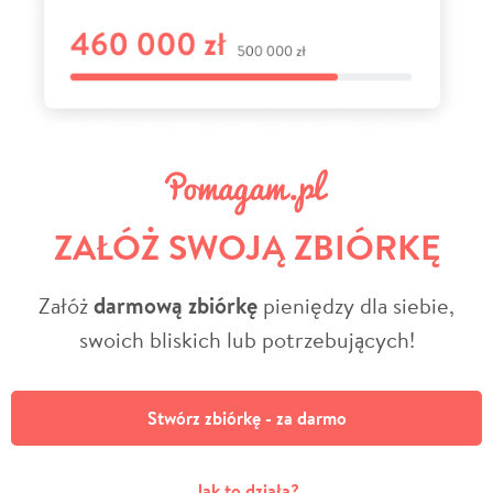
ZAŁÓŻ SWOJĄ ZBIÓRKĘ
Załóż
darmową zbiórkę
pieniędzy dla siebie,
swoich bliskich lub potrzebujących!
Stwórz zbiórkę - za darmo
Jak to działa?