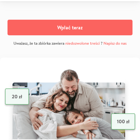
Wpłać teraz
Uważasz, że ta zbiórka zawiera
niedozwolone treści
?
Napisz do nas