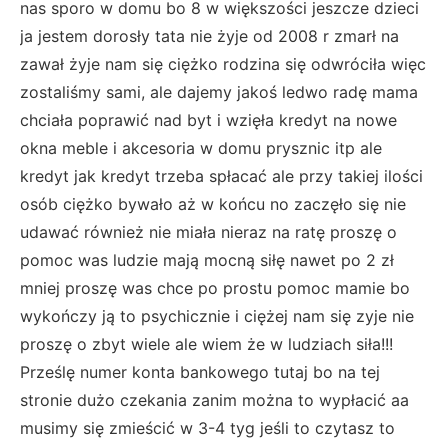
nas sporo w domu bo 8 w większości jeszcze dzieci
ja jestem dorosły tata nie żyje od 2008 r zmarł na
zawał żyje nam się ciężko rodzina się odwróciła więc
zostaliśmy sami, ale dajemy jakoś ledwo radę mama
chciała poprawić nad byt i wzięła kredyt na nowe
okna meble i akcesoria w domu prysznic itp ale
kredyt jak kredyt trzeba spłacać ale przy takiej ilości
osób ciężko bywało aż w końcu no zaczęło się nie
udawać również nie miała nieraz na ratę proszę o
pomoc was ludzie mają mocną siłę nawet po 2 zł
mniej proszę was chce po prostu pomoc mamie bo
wykończy ją to psychicznie i ciężej nam się zyje nie
proszę o zbyt wiele ale wiem że w ludziach siła!!!
Prześlę numer konta bankowego tutaj bo na tej
stronie dużo czekania zanim można to wypłacić aa
musimy się zmieścić w 3-4 tyg jeśli to czytasz to