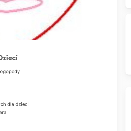
Dzieci
Logopedy
h dla dzieci
era