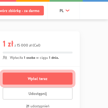
wórz zbiórkę - za darmo
PL
1 zł
15 000 zł (Cel)
z
1 osoba
1 dnia.
Wpłaciła
w ciągu
Wpłać teraz
Udostępnij
21
udostępnień