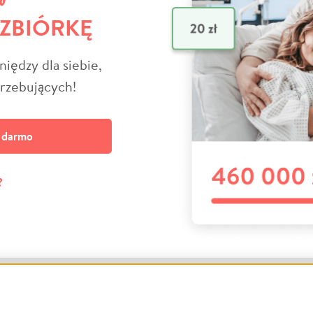
 ZBIÓRKĘ
niędzy dla siebie,
trzebujących!
a darmo
?