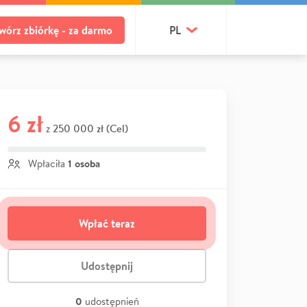
wórz zbiórkę - za darmo
PL
6 zł
250 000 zł (Cel)
z
1 osoba
Wpłaciła
Wpłać teraz
Udostępnij
0
udostępnień