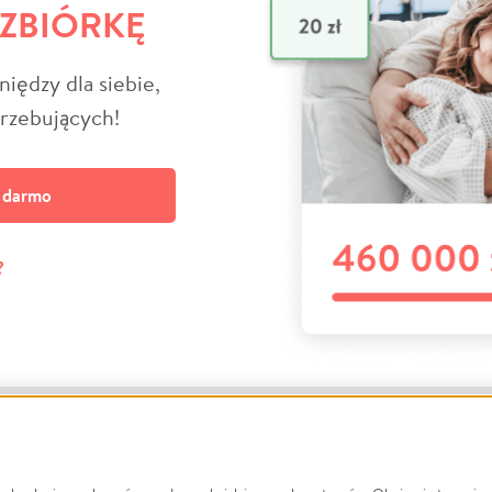
 ZBIÓRKĘ
niędzy dla siebie,
trzebujących!
a darmo
?