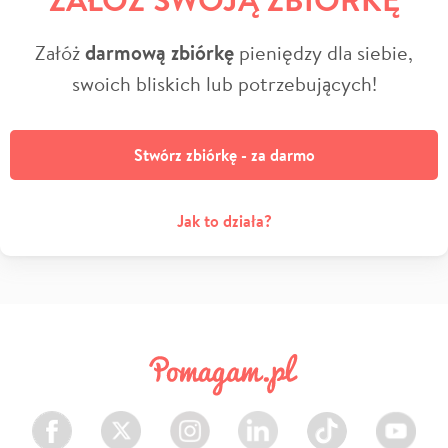
Załóż
darmową zbiórkę
pieniędzy dla siebie,
swoich bliskich lub potrzebujących!
Stwórz zbiórkę - za darmo
Jak to działa?
Facebook
Twitter
Instagram
LinkedIn
TikTok
Youtube